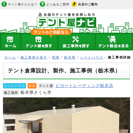
テント屋ナビとは？
よくあるご質問
出店のご案内
ホーム
施工事例を探す
関東
栃木県
シートハウス
施工事例詳細
テント倉庫設計、製作、施工事例（栃木県）
ビガートレーディング栃木店
シートハウス
新規
テント屋
栃木県さくら市
施工場所