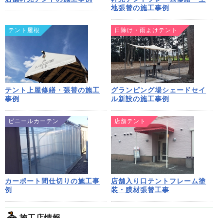
地張替の施工事例
テント屋根
日除け・雨よけテント
テント上屋修繕・張替の施工
グランピング場シェードセイ
事例
ル新設の施工事例
ビニールカーテン
店舗テント
カーポート間仕切りの施工事
店舗入り口テントフレーム塗
例
装・膜材張替工事
施工店情報