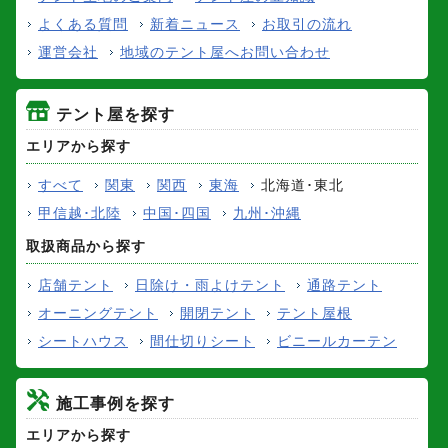
よくある質問
新着ニュース
お取引の流れ
運営会社
地域のテント屋へお問い合わせ
テント屋を探す
エリアから探す
すべて
関東
関西
東海
北海道･東北
甲信越･北陸
中国･四国
九州･沖縄
取扱商品から探す
店舗テント
日除け・雨よけテント
通路テント
オーニングテント
開閉テント
テント屋根
シートハウス
間仕切りシート
ビニールカーテン
施工事例を探す
エリアから探す