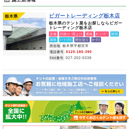
ビガートレーディング栃木店
栃木県
栃木県のテント屋をお探しならビガー
トレーディング栃木店
店舗
日除け･雨よけ
通路
ｵｰﾆﾝｸﾞ
開閉
屋根
ｼｰﾄﾊｳｽ
間仕切り
ｶｰﾃﾝ
栃木県宇都宮市
所在地
0120-180-390
電話番号
027-202-0339
FAX番号