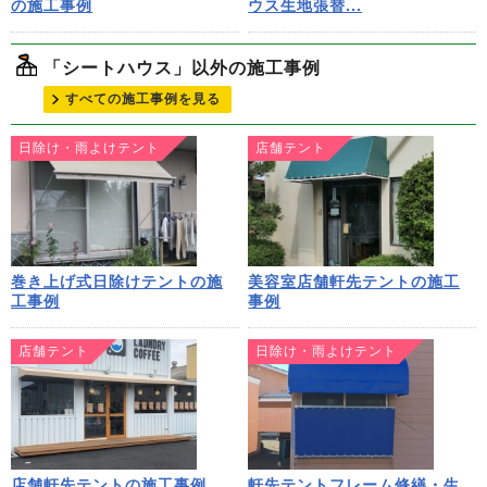
の施工事例
ウス生地張替...
「シートハウス」以外の施工事例
すべての施工事例を見る
日除け・雨よけテント
店舗テント
巻き上げ式日除けテントの施
美容室店舗軒先テントの施工
工事例
事例
店舗テント
日除け・雨よけテント
店舗軒先テントの施工事例
軒先テントフレーム修繕・生