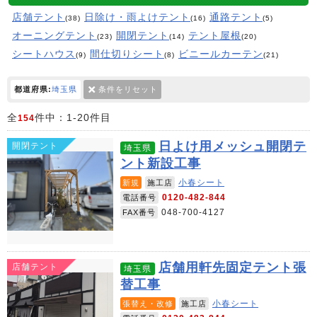
店舗テント
日除け・雨よけテント
通路テント
(38)
(16)
(5)
オーニングテント
開閉テント
テント屋根
(23)
(14)
(20)
シートハウス
間仕切りシート
ビニールカーテン
(9)
(8)
(21)
都道府県:
埼玉県
条件をリセット
全
件中：1-20件目
154
日よけ用メッシュ開閉テ
開閉テント
埼玉県
ント新設工事
小春シート
新規
施工店
0120-482-844
電話番号
048-700-4127
FAX番号
店舗用軒先固定テント張
店舗テント
埼玉県
替工事
小春シート
張替え・改修
施工店