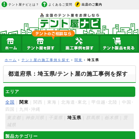
テント屋ナビとは？
よくあるご質問
出店のご案内
ホーム
テント屋の施工事例を探す
関東
埼玉県
都道府県：埼玉県/テント屋の施工事例を探す
エリア
全国
｜
関東
｜関西｜東海｜北海道･東北｜甲信越･北陸｜中国･
四国｜九州･沖縄
東京都
｜
神奈川県
｜
千葉県
｜
埼玉県
｜
群馬県
｜
栃木県
｜
茨
城県
製品カテゴリー