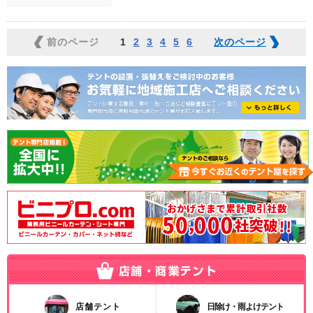
前のページ
1
2
3
4
5
6
次のページ
店舗テント
日除け・雨よけテント