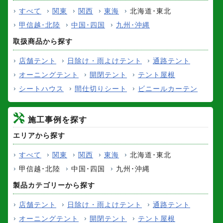
すべて
関東
関西
東海
北海道･東北
甲信越･北陸
中国･四国
九州･沖縄
取扱商品から探す
店舗テント
日除け・雨よけテント
通路テント
オーニングテント
開閉テント
テント屋根
シートハウス
間仕切りシート
ビニールカーテン
施工事例を探す
エリアから探す
すべて
関東
関西
東海
北海道･東北
甲信越･北陸
中国･四国
九州･沖縄
製品カテゴリーから探す
店舗テント
日除け・雨よけテント
通路テント
オーニングテント
開閉テント
テント屋根