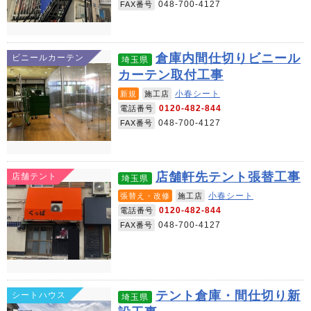
048-700-4127
FAX番号
倉庫内間仕切りビニール
ビニールカーテン
埼玉県
カーテン取付工事
小春シート
新規
施工店
0120-482-844
電話番号
048-700-4127
FAX番号
店舗軒先テント張替工事
店舗テント
埼玉県
小春シート
張替え・改修
施工店
0120-482-844
電話番号
048-700-4127
FAX番号
テント倉庫・間仕切り新
シートハウス
埼玉県