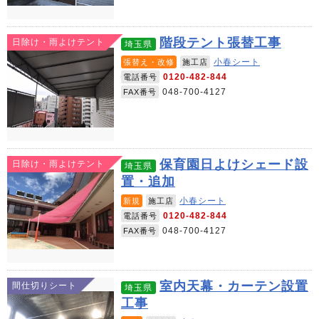
階段テント張替工事
日除け・雨よけテント
埼玉県
小春シート
張替え・改修
施工店
0120-482-844
電話番号
048-700-4127
FAX番号
保育園日よけシェード設
日除け・雨よけテント
埼玉県
置・追加
小春シート
新規
施工店
0120-482-844
電話番号
048-700-4127
FAX番号
室内天幕・カーテン設置
間仕切りシート
埼玉県
工事