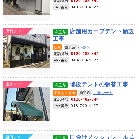
0120-482-844
電話番号
048-700-4127
FAX番号
店舗用カーブテント新設
店舗テント
埼玉県
工事
小春シート
新規
施工店
0120-482-844
電話番号
048-700-4127
FAX番号
階段テントの張替工事
通路テント
埼玉県
小春シート
張替え・改修
施工店
0120-482-844
電話番号
048-700-4127
FAX番号
日除けメッシュレール式
開閉テント
埼玉県