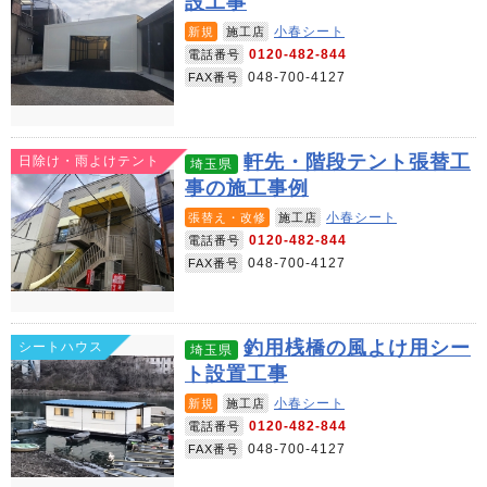
設工事
小春シート
新規
施工店
0120-482-844
電話番号
048-700-4127
FAX番号
軒先・階段テント張替工
日除け・雨よけテント
埼玉県
事の施工事例
小春シート
張替え・改修
施工店
0120-482-844
電話番号
048-700-4127
FAX番号
釣用桟橋の風よけ用シー
シートハウス
埼玉県
ト設置工事
小春シート
新規
施工店
0120-482-844
電話番号
048-700-4127
FAX番号