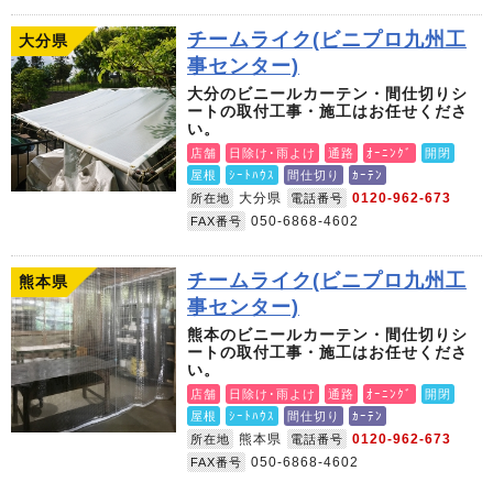
チームライク(ビニプロ九州工
大分県
事センター)
大分のビニールカーテン・間仕切りシ
ートの取付工事・施工はお任せくださ
い。
店舗
日除け･雨よけ
通路
ｵｰﾆﾝｸﾞ
開閉
屋根
ｼｰﾄﾊｳｽ
間仕切り
ｶｰﾃﾝ
大分県
0120-962-673
所在地
電話番号
050-6868-4602
FAX番号
チームライク(ビニプロ九州工
熊本県
事センター)
熊本のビニールカーテン・間仕切りシ
ートの取付工事・施工はお任せくださ
い。
店舗
日除け･雨よけ
通路
ｵｰﾆﾝｸﾞ
開閉
屋根
ｼｰﾄﾊｳｽ
間仕切り
ｶｰﾃﾝ
熊本県
0120-962-673
所在地
電話番号
050-6868-4602
FAX番号