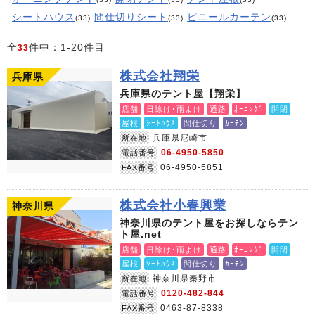
シートハウス
間仕切りシート
ビニールカーテン
(33)
(33)
(33)
全
件中：1-20件目
33
株式会社翔栄
兵庫県
兵庫県のテント屋【翔栄】
店舗
日除け･雨よけ
通路
ｵｰﾆﾝｸﾞ
開閉
屋根
ｼｰﾄﾊｳｽ
間仕切り
ｶｰﾃﾝ
兵庫県尼崎市
所在地
06-4950-5850
電話番号
06-4950-5851
FAX番号
株式会社小春興業
神奈川県
神奈川県のテント屋をお探しならテン
ト屋.net
店舗
日除け･雨よけ
通路
ｵｰﾆﾝｸﾞ
開閉
屋根
ｼｰﾄﾊｳｽ
間仕切り
ｶｰﾃﾝ
神奈川県秦野市
所在地
0120-482-844
電話番号
0463-87-8338
FAX番号