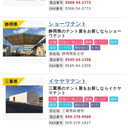
0568-54-2772
電話番号
0568-54-2773
FAX番号
ショーワテント
静岡県
静岡県のテント屋をお探しならショー
ワテント
店舗
日除け･雨よけ
通路
ｵｰﾆﾝｸﾞ
開閉
屋根
ｼｰﾄﾊｳｽ
間仕切り
ｶｰﾃﾝ
静岡県富士市
所在地
0545-64-1358
電話番号
0545-64-2358
FAX番号
イケヤマテント
三重県
三重県のテント屋をお探しならイケヤ
マテント
店舗
日除け･雨よけ
通路
ｵｰﾆﾝｸﾞ
開閉
屋根
ｼｰﾄﾊｳｽ
間仕切り
ｶｰﾃﾝ
三重県鈴鹿市
所在地
059-378-9580
電話番号
059-370-1917
FAX番号