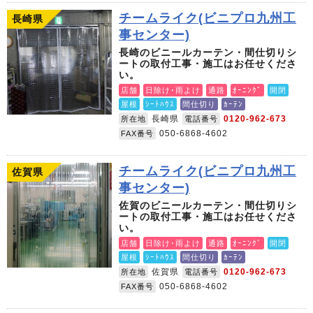
チームライク(ビニプロ九州工
長崎県
事センター)
長崎のビニールカーテン・間仕切りシ
ートの取付工事・施工はお任せくださ
い。
店舗
日除け･雨よけ
通路
ｵｰﾆﾝｸﾞ
開閉
屋根
ｼｰﾄﾊｳｽ
間仕切り
ｶｰﾃﾝ
長崎県
0120-962-673
所在地
電話番号
050-6868-4602
FAX番号
チームライク(ビニプロ九州工
佐賀県
事センター)
佐賀のビニールカーテン・間仕切りシ
ートの取付工事・施工はお任せくださ
い。
店舗
日除け･雨よけ
通路
ｵｰﾆﾝｸﾞ
開閉
屋根
ｼｰﾄﾊｳｽ
間仕切り
ｶｰﾃﾝ
佐賀県
0120-962-673
所在地
電話番号
050-6868-4602
FAX番号