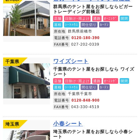
群馬県のテント屋をお探しならビガー
トレーディング前橋店
店舗
日除け･雨よけ
通路
ｵｰﾆﾝｸﾞ
開閉
屋根
ｼｰﾄﾊｳｽ
間仕切り
ｶｰﾃﾝ
群馬県前橋市
所在地
0120-180-390
電話番号
027-202-0339
FAX番号
ワイズシート
千葉県
千葉県のテント屋をお探しなら ワイズ
シート
店舗
日除け･雨よけ
通路
ｵｰﾆﾝｸﾞ
開閉
屋根
ｼｰﾄﾊｳｽ
間仕切り
ｶｰﾃﾝ
千葉県千葉市
所在地
0120-848-900
電話番号
043-330-4519
FAX番号
小春シート
埼玉県
埼玉県のテント屋をお探しなら小春シ
ート