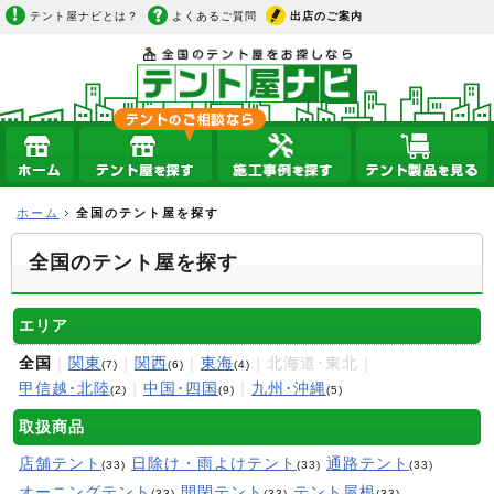
テント屋ナビとは？
よくあるご質問
出店のご案内
ホーム
全国のテント屋を探す
全国のテント屋を探す
エリア
全国
｜
関東
｜
関西
｜
東海
｜北海道･東北｜
(7)
(6)
(4)
甲信越･北陸
｜
中国･四国
｜
九州･沖縄
(2)
(9)
(5)
取扱商品
店舗テント
日除け・雨よけテント
通路テント
(33)
(33)
(33)
オーニングテント
開閉テント
テント屋根
(33)
(33)
(33)