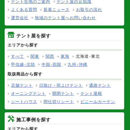
テント生地のご案内
テント屋の豆知識
よくある質問
新着ニュース
お取引の流れ
運営会社
地域のテント屋へお問い合わせ
テント屋を探す
エリアから探す
すべて
関東
関西
東海
北海道･東北
甲信越･北陸
中国･四国
九州･沖縄
取扱商品から探す
店舗テント
日除け・雨よけテント
通路テント
オーニングテント
開閉テント
テント屋根
シートハウス
間仕切りシート
ビニールカーテン
施工事例を探す
エリアから探す