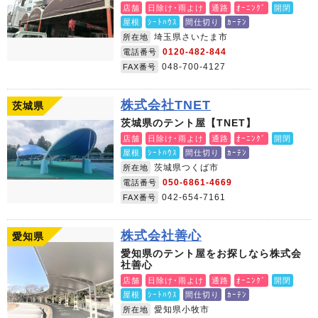
店舗
日除け･雨よけ
通路
ｵｰﾆﾝｸﾞ
開閉
屋根
ｼｰﾄﾊｳｽ
間仕切り
ｶｰﾃﾝ
埼玉県さいたま市
所在地
0120-482-844
電話番号
048-700-4127
FAX番号
株式会社TNET
茨城県
茨城県のテント屋【TNET】
店舗
日除け･雨よけ
通路
ｵｰﾆﾝｸﾞ
開閉
屋根
ｼｰﾄﾊｳｽ
間仕切り
ｶｰﾃﾝ
茨城県つくば市
所在地
050-6861-4669
電話番号
042-654-7161
FAX番号
株式会社善心
愛知県
愛知県のテント屋をお探しなら株式会
社善心
店舗
日除け･雨よけ
通路
ｵｰﾆﾝｸﾞ
開閉
屋根
ｼｰﾄﾊｳｽ
間仕切り
ｶｰﾃﾝ
愛知県小牧市
所在地