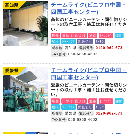
チームライク(ビニプロ中国・
高知県
四国工事センター)
高知のビニールカーテン・間仕切りシ
ートの取付工事・施工はお任せくださ
い。
店舗
日除け･雨よけ
通路
ｵｰﾆﾝｸﾞ
開閉
屋根
ｼｰﾄﾊｳｽ
間仕切り
ｶｰﾃﾝ
高知県
0120-962-673
所在地
電話番号
050-6868-4602
FAX番号
チームライク(ビニプロ中国・
愛媛県
四国工事センター)
愛媛のビニールカーテン・間仕切りシ
ートの取付工事・施工はお任せくださ
い。
店舗
日除け･雨よけ
通路
ｵｰﾆﾝｸﾞ
開閉
屋根
ｼｰﾄﾊｳｽ
間仕切り
ｶｰﾃﾝ
愛媛県
0120-962-673
所在地
電話番号
050-6868-4602
FAX番号