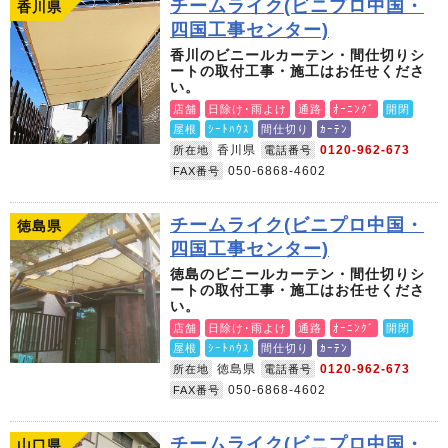
チームライク(ビニプロ中国・
香川県
四国工事センター)
香川のビニールカーテン・間仕切りシ
ートの取付工事・施工はお任せくださ
い。
店舗
日除け･雨よけ
通路
ｵｰﾆﾝｸﾞ
開閉
屋根
ｼｰﾄﾊｳｽ
間仕切り
ｶｰﾃﾝ
香川県
0120-962-673
所在地
電話番号
050-6868-4602
FAX番号
チームライク(ビニプロ中国・
徳島県
四国工事センター)
徳島のビニールカーテン・間仕切りシ
ートの取付工事・施工はお任せくださ
い。
店舗
日除け･雨よけ
通路
ｵｰﾆﾝｸﾞ
開閉
屋根
ｼｰﾄﾊｳｽ
間仕切り
ｶｰﾃﾝ
徳島県
0120-962-673
所在地
電話番号
050-6868-4602
FAX番号
チームライク(ビニプロ中国・
山口県