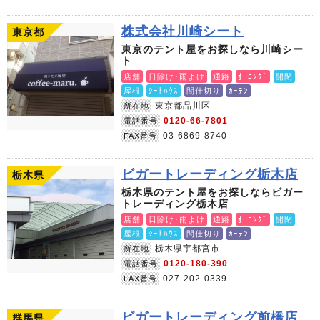
株式会社川崎シート
東京都
東京のテント屋をお探しなら川崎シー
ト
店舗
日除け･雨よけ
通路
ｵｰﾆﾝｸﾞ
開閉
屋根
ｼｰﾄﾊｳｽ
間仕切り
ｶｰﾃﾝ
東京都品川区
所在地
0120-66-7801
電話番号
03-6869-8740
FAX番号
ビガートレーディング栃木店
栃木県
栃木県のテント屋をお探しならビガー
トレーディング栃木店
店舗
日除け･雨よけ
通路
ｵｰﾆﾝｸﾞ
開閉
屋根
ｼｰﾄﾊｳｽ
間仕切り
ｶｰﾃﾝ
栃木県宇都宮市
所在地
0120-180-390
電話番号
027-202-0339
FAX番号
ビガートレーディング前橋店
群馬県