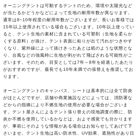
オーニングテントは可動するテントのため、環境や太陽光など
が当たるかどうかなどによって生地の耐用年数が異なります。
通常は8~10年程度の耐用年数がございますが、長いお客様では
15年以上使用されている場合もございます。10年以上使ってい
ると、テント生地の素材に含まれている可塑剤（生地を柔らか
くする原料）が抜け、テント表面に粘りが出て汚れがつきやす
くなり、紫外線によって抜けきったあとは紙のような状態とな
り、台風などの強風時に生地が剥がれて飛ばされる可能性がご
ざいます。そのため、目安としては7年～8年を経過したあたり
がおすすめですが、最長でも10年未満での張替えを推奨してお
ります。
オーニングテントのキャンバス、シートは基本的には全て防炎
がほとんどですが、店舗や商業施設などによっては、消防署な
どからの指摘により不燃生地の使用が必要な場合がございま
す。テント屋さんによるテント張り替えの現地調査の際に、防
炎か不燃を使用しているかなどは、およそ感覚でも分かります
が、事前にそのような情報がある場合はお知らせしてあげて下
さいませ。テント生地は高い防水性、UV効果、遮熱性があり日