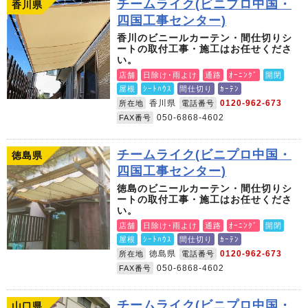
チームライク(ビニプロ中国・
香川県
四国工事センター)
香川のビニールカーテン・間仕切りシ
ートの取付工事・施工はお任せくださ
い。
店舗
日除け･雨よけ
通路
ｵｰﾆﾝｸﾞ
開閉
屋根
ｼｰﾄﾊｳｽ
間仕切り
ｶｰﾃﾝ
香川県
0120-962-673
所在地
電話番号
050-6868-4602
FAX番号
チームライク(ビニプロ中国・
徳島県
四国工事センター)
徳島のビニールカーテン・間仕切りシ
ートの取付工事・施工はお任せくださ
い。
店舗
日除け･雨よけ
通路
ｵｰﾆﾝｸﾞ
開閉
屋根
ｼｰﾄﾊｳｽ
間仕切り
ｶｰﾃﾝ
徳島県
0120-962-673
所在地
電話番号
050-6868-4602
FAX番号
チームライク(ビニプロ中国・
山口県