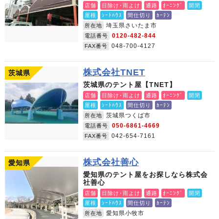
店舗
日除け･雨よけ
通路
ｵｰﾆﾝｸﾞ
開閉
屋根
ｼｰﾄﾊｳｽ
間仕切り
ｶｰﾃﾝ
埼玉県さいたま市
所在地
0120-482-844
電話番号
048-700-4127
FAX番号
株式会社TNET
茨城県
茨城県のテント屋【TNET】
店舗
日除け･雨よけ
通路
ｵｰﾆﾝｸﾞ
開閉
屋根
ｼｰﾄﾊｳｽ
間仕切り
ｶｰﾃﾝ
茨城県つくば市
所在地
050-6861-4669
電話番号
042-654-7161
FAX番号
株式会社善心
愛知県
愛知県のテント屋をお探しなら株式会
社善心
店舗
日除け･雨よけ
通路
ｵｰﾆﾝｸﾞ
開閉
屋根
ｼｰﾄﾊｳｽ
間仕切り
ｶｰﾃﾝ
愛知県小牧市
所在地