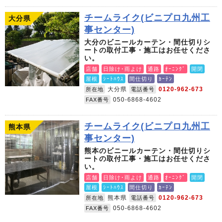
チームライク(ビニプロ九州工
大分県
事センター)
大分のビニールカーテン・間仕切りシ
ートの取付工事・施工はお任せくださ
い。
店舗
日除け･雨よけ
通路
ｵｰﾆﾝｸﾞ
開閉
屋根
ｼｰﾄﾊｳｽ
間仕切り
ｶｰﾃﾝ
大分県
0120-962-673
所在地
電話番号
050-6868-4602
FAX番号
チームライク(ビニプロ九州工
熊本県
事センター)
熊本のビニールカーテン・間仕切りシ
ートの取付工事・施工はお任せくださ
い。
店舗
日除け･雨よけ
通路
ｵｰﾆﾝｸﾞ
開閉
屋根
ｼｰﾄﾊｳｽ
間仕切り
ｶｰﾃﾝ
熊本県
0120-962-673
所在地
電話番号
050-6868-4602
FAX番号