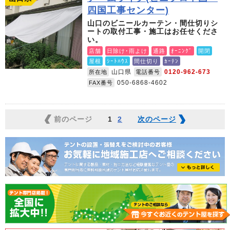
四国工事センター)
山口のビニールカーテン・間仕切りシ
ートの取付工事・施工はお任せくださ
い。
店舗
日除け･雨よけ
通路
ｵｰﾆﾝｸﾞ
開閉
屋根
ｼｰﾄﾊｳｽ
間仕切り
ｶｰﾃﾝ
山口県
0120-962-673
所在地
電話番号
050-6868-4602
FAX番号
前のページ
1
2
次のページ