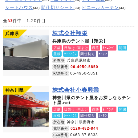
シートハウス
間仕切りシート
ビニールカーテン
(33)
(33)
(33)
全
件中：1-20件目
33
株式会社翔栄
兵庫県
兵庫県のテント屋【翔栄】
店舗
日除け･雨よけ
通路
ｵｰﾆﾝｸﾞ
開閉
屋根
ｼｰﾄﾊｳｽ
間仕切り
ｶｰﾃﾝ
兵庫県尼崎市
所在地
06-4950-5850
電話番号
06-4950-5851
FAX番号
株式会社小春興業
神奈川県
神奈川県のテント屋をお探しならテン
ト屋.net
店舗
日除け･雨よけ
通路
ｵｰﾆﾝｸﾞ
開閉
屋根
ｼｰﾄﾊｳｽ
間仕切り
ｶｰﾃﾝ
神奈川県秦野市
所在地
0120-482-844
電話番号
0463-87-8338
FAX番号