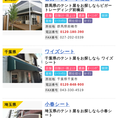
群馬県のテント屋をお探しならビガー
トレーディング前橋店
店舗
日除け･雨よけ
通路
ｵｰﾆﾝｸﾞ
開閉
屋根
ｼｰﾄﾊｳｽ
間仕切り
ｶｰﾃﾝ
群馬県前橋市
所在地
0120-180-390
電話番号
027-202-0339
FAX番号
ワイズシート
千葉県
千葉県のテント屋をお探しなら ワイズ
シート
店舗
日除け･雨よけ
通路
ｵｰﾆﾝｸﾞ
開閉
屋根
ｼｰﾄﾊｳｽ
間仕切り
ｶｰﾃﾝ
千葉県千葉市
所在地
0120-848-900
電話番号
043-330-4519
FAX番号
小春シート
埼玉県
埼玉県のテント屋をお探しなら小春シ
ート