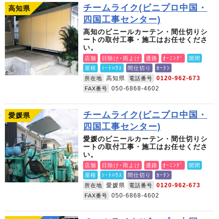
チームライク(ビニプロ中国・
高知県
四国工事センター)
高知のビニールカーテン・間仕切りシ
ートの取付工事・施工はお任せくださ
い。
店舗
日除け･雨よけ
通路
ｵｰﾆﾝｸﾞ
開閉
屋根
ｼｰﾄﾊｳｽ
間仕切り
ｶｰﾃﾝ
高知県
0120-962-673
所在地
電話番号
050-6868-4602
FAX番号
チームライク(ビニプロ中国・
愛媛県
四国工事センター)
愛媛のビニールカーテン・間仕切りシ
ートの取付工事・施工はお任せくださ
い。
店舗
日除け･雨よけ
通路
ｵｰﾆﾝｸﾞ
開閉
屋根
ｼｰﾄﾊｳｽ
間仕切り
ｶｰﾃﾝ
愛媛県
0120-962-673
所在地
電話番号
050-6868-4602
FAX番号