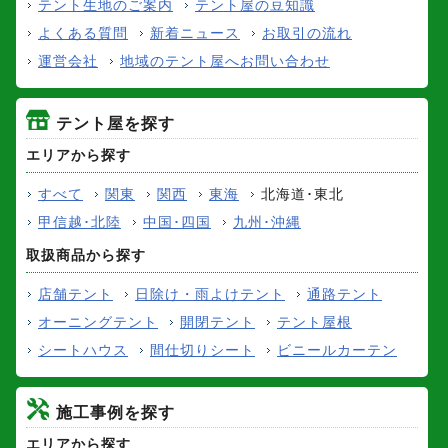
テント生地のご案内
テント屋の豆知識
よくある質問
新着ニュース
お取引の流れ
運営会社
地域のテント屋へお問い合わせ
テント屋を探す
エリアから探す
すべて
関東
関西
東海
北海道･東北
甲信越･北陸
中国･四国
九州･沖縄
取扱商品から探す
店舗テント
日除け・雨よけテント
通路テント
オーニングテント
開閉テント
テント屋根
シートハウス
間仕切りシート
ビニールカーテン
施工事例を探す
エリアから探す