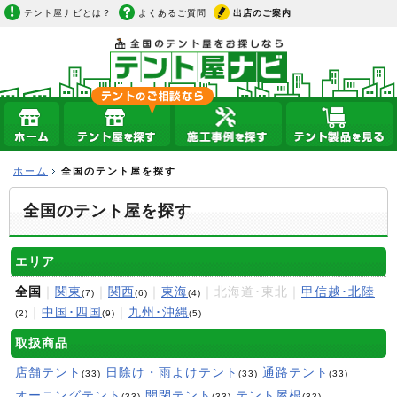
テント屋ナビとは？
よくあるご質問
出店のご案内
ホーム
全国のテント屋を探す
全国のテント屋を探す
エリア
全国
｜
関東
｜
関西
｜
東海
｜北海道･東北｜
甲信越･北陸
(7)
(6)
(4)
｜
中国･四国
｜
九州･沖縄
(2)
(9)
(5)
取扱商品
店舗テント
日除け・雨よけテント
通路テント
(33)
(33)
(33)
オーニングテント
開閉テント
テント屋根
(33)
(33)
(33)