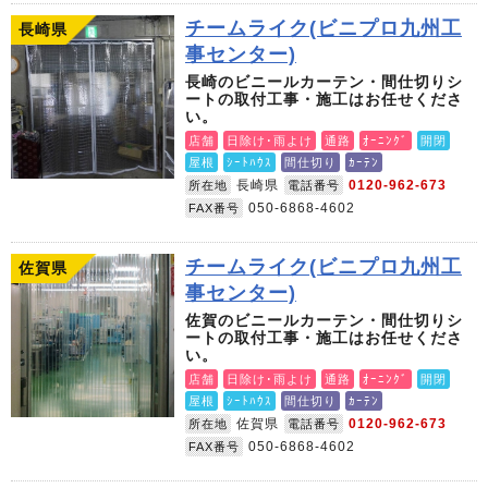
チームライク(ビニプロ九州工
長崎県
事センター)
長崎のビニールカーテン・間仕切りシ
ートの取付工事・施工はお任せくださ
い。
店舗
日除け･雨よけ
通路
ｵｰﾆﾝｸﾞ
開閉
屋根
ｼｰﾄﾊｳｽ
間仕切り
ｶｰﾃﾝ
長崎県
0120-962-673
所在地
電話番号
050-6868-4602
FAX番号
チームライク(ビニプロ九州工
佐賀県
事センター)
佐賀のビニールカーテン・間仕切りシ
ートの取付工事・施工はお任せくださ
い。
店舗
日除け･雨よけ
通路
ｵｰﾆﾝｸﾞ
開閉
屋根
ｼｰﾄﾊｳｽ
間仕切り
ｶｰﾃﾝ
佐賀県
0120-962-673
所在地
電話番号
050-6868-4602
FAX番号