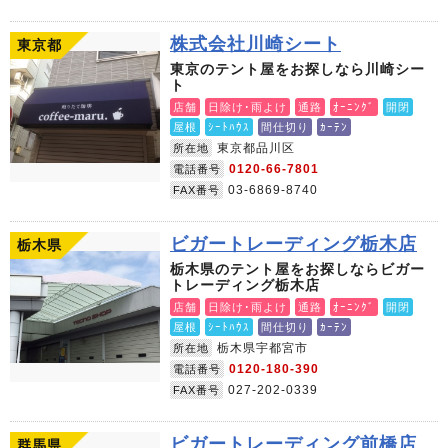
株式会社川崎シート
東京都
東京のテント屋をお探しなら川崎シー
ト
店舗
日除け･雨よけ
通路
ｵｰﾆﾝｸﾞ
開閉
屋根
ｼｰﾄﾊｳｽ
間仕切り
ｶｰﾃﾝ
東京都品川区
所在地
0120-66-7801
電話番号
03-6869-8740
FAX番号
ビガートレーディング栃木店
栃木県
栃木県のテント屋をお探しならビガー
トレーディング栃木店
店舗
日除け･雨よけ
通路
ｵｰﾆﾝｸﾞ
開閉
屋根
ｼｰﾄﾊｳｽ
間仕切り
ｶｰﾃﾝ
栃木県宇都宮市
所在地
0120-180-390
電話番号
027-202-0339
FAX番号
ビガートレーディング前橋店
群馬県