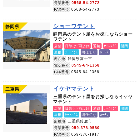
0568-54-2772
電話番号
0568-54-2773
FAX番号
ショーワテント
静岡県
静岡県のテント屋をお探しならショー
ワテント
店舗
日除け･雨よけ
通路
ｵｰﾆﾝｸﾞ
開閉
屋根
ｼｰﾄﾊｳｽ
間仕切り
ｶｰﾃﾝ
静岡県富士市
所在地
0545-64-1358
電話番号
0545-64-2358
FAX番号
イケヤマテント
三重県
三重県のテント屋をお探しならイケヤ
マテント
店舗
日除け･雨よけ
通路
ｵｰﾆﾝｸﾞ
開閉
屋根
ｼｰﾄﾊｳｽ
間仕切り
ｶｰﾃﾝ
三重県鈴鹿市
所在地
059-378-9580
電話番号
059-370-1917
FAX番号