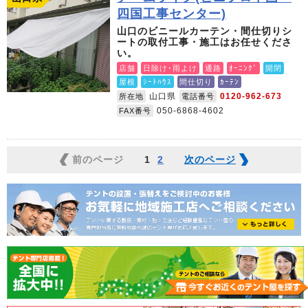
四国工事センター)
山口のビニールカーテン・間仕切りシ
ートの取付工事・施工はお任せくださ
い。
店舗
日除け･雨よけ
通路
ｵｰﾆﾝｸﾞ
開閉
屋根
ｼｰﾄﾊｳｽ
間仕切り
ｶｰﾃﾝ
山口県
0120-962-673
所在地
電話番号
050-6868-4602
FAX番号
前のページ
1
2
次のページ