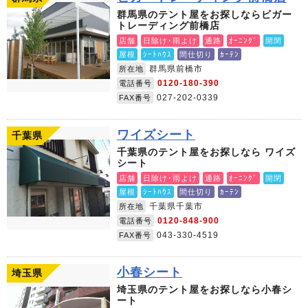
群馬県のテント屋をお探しならビガー
トレーディング前橋店
店舗
日除け･雨よけ
通路
ｵｰﾆﾝｸﾞ
開閉
屋根
ｼｰﾄﾊｳｽ
間仕切り
ｶｰﾃﾝ
群馬県前橋市
所在地
0120-180-390
電話番号
027-202-0339
FAX番号
ワイズシート
千葉県
千葉県のテント屋をお探しなら ワイズ
シート
店舗
日除け･雨よけ
通路
ｵｰﾆﾝｸﾞ
開閉
屋根
ｼｰﾄﾊｳｽ
間仕切り
ｶｰﾃﾝ
千葉県千葉市
所在地
0120-848-900
電話番号
043-330-4519
FAX番号
小春シート
埼玉県
埼玉県のテント屋をお探しなら小春シ
ート