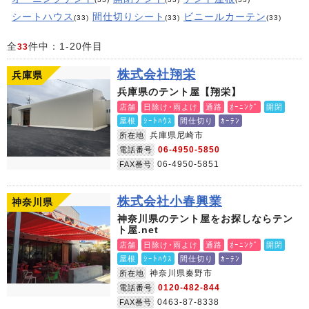
シートハウス
間仕切りシート
ビニールカーテン
(33)
(33)
(33)
全
件中：1-20件目
33
株式会社翔栄
兵庫県
兵庫県のテント屋【翔栄】
店舗
日除け･雨よけ
通路
ｵｰﾆﾝｸﾞ
開閉
屋根
ｼｰﾄﾊｳｽ
間仕切り
ｶｰﾃﾝ
兵庫県尼崎市
所在地
06-4950-5850
電話番号
06-4950-5851
FAX番号
株式会社小春興業
神奈川県
神奈川県のテント屋をお探しならテン
ト屋.net
店舗
日除け･雨よけ
通路
ｵｰﾆﾝｸﾞ
開閉
屋根
ｼｰﾄﾊｳｽ
間仕切り
ｶｰﾃﾝ
神奈川県秦野市
所在地
0120-482-844
電話番号
0463-87-8338
FAX番号