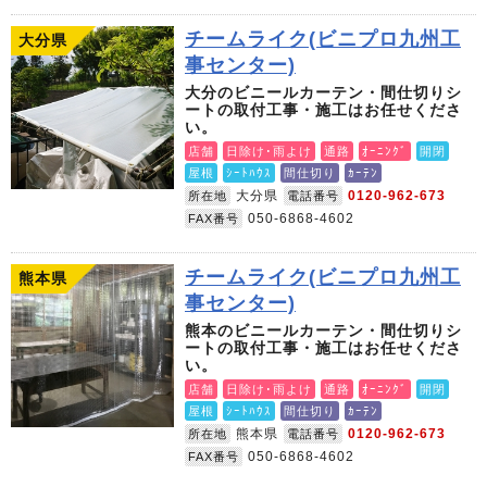
チームライク(ビニプロ九州工
大分県
事センター)
大分のビニールカーテン・間仕切りシ
ートの取付工事・施工はお任せくださ
い。
店舗
日除け･雨よけ
通路
ｵｰﾆﾝｸﾞ
開閉
屋根
ｼｰﾄﾊｳｽ
間仕切り
ｶｰﾃﾝ
大分県
0120-962-673
所在地
電話番号
050-6868-4602
FAX番号
チームライク(ビニプロ九州工
熊本県
事センター)
熊本のビニールカーテン・間仕切りシ
ートの取付工事・施工はお任せくださ
い。
店舗
日除け･雨よけ
通路
ｵｰﾆﾝｸﾞ
開閉
屋根
ｼｰﾄﾊｳｽ
間仕切り
ｶｰﾃﾝ
熊本県
0120-962-673
所在地
電話番号
050-6868-4602
FAX番号