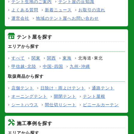
テント生地のご案内
テント屋の豆知識
よくある質問
新着ニュース
お取引の流れ
運営会社
地域のテント屋へお問い合わせ
テント屋を探す
エリアから探す
すべて
関東
関西
東海
北海道･東北
甲信越･北陸
中国･四国
九州･沖縄
取扱商品から探す
店舗テント
日除け・雨よけテント
通路テント
オーニングテント
開閉テント
テント屋根
シートハウス
間仕切りシート
ビニールカーテン
施工事例を探す
エリアから探す