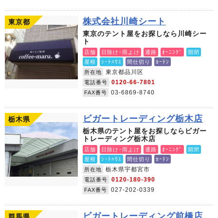
株式会社川崎シート
東京都
東京のテント屋をお探しなら川崎シー
ト
店舗
日除け･雨よけ
通路
ｵｰﾆﾝｸﾞ
開閉
屋根
ｼｰﾄﾊｳｽ
間仕切り
ｶｰﾃﾝ
東京都品川区
所在地
0120-66-7801
電話番号
03-6869-8740
FAX番号
ビガートレーディング栃木店
栃木県
栃木県のテント屋をお探しならビガー
トレーディング栃木店
店舗
日除け･雨よけ
通路
ｵｰﾆﾝｸﾞ
開閉
屋根
ｼｰﾄﾊｳｽ
間仕切り
ｶｰﾃﾝ
栃木県宇都宮市
所在地
0120-180-390
電話番号
027-202-0339
FAX番号
ビガートレーディング前橋店
群馬県