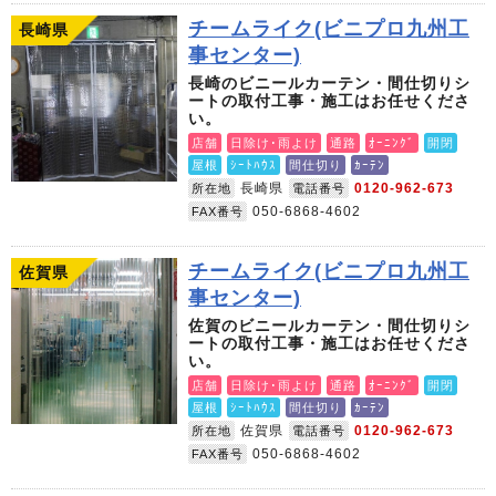
チームライク(ビニプロ九州工
長崎県
事センター)
長崎のビニールカーテン・間仕切りシ
ートの取付工事・施工はお任せくださ
い。
店舗
日除け･雨よけ
通路
ｵｰﾆﾝｸﾞ
開閉
屋根
ｼｰﾄﾊｳｽ
間仕切り
ｶｰﾃﾝ
長崎県
0120-962-673
所在地
電話番号
050-6868-4602
FAX番号
チームライク(ビニプロ九州工
佐賀県
事センター)
佐賀のビニールカーテン・間仕切りシ
ートの取付工事・施工はお任せくださ
い。
店舗
日除け･雨よけ
通路
ｵｰﾆﾝｸﾞ
開閉
屋根
ｼｰﾄﾊｳｽ
間仕切り
ｶｰﾃﾝ
佐賀県
0120-962-673
所在地
電話番号
050-6868-4602
FAX番号