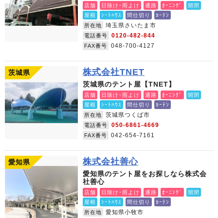
店舗
日除け･雨よけ
通路
ｵｰﾆﾝｸﾞ
開閉
屋根
ｼｰﾄﾊｳｽ
間仕切り
ｶｰﾃﾝ
埼玉県さいたま市
所在地
0120-482-844
電話番号
048-700-4127
FAX番号
株式会社TNET
茨城県
茨城県のテント屋【TNET】
店舗
日除け･雨よけ
通路
ｵｰﾆﾝｸﾞ
開閉
屋根
ｼｰﾄﾊｳｽ
間仕切り
ｶｰﾃﾝ
茨城県つくば市
所在地
050-6861-4669
電話番号
042-654-7161
FAX番号
株式会社善心
愛知県
愛知県のテント屋をお探しなら株式会
社善心
店舗
日除け･雨よけ
通路
ｵｰﾆﾝｸﾞ
開閉
屋根
ｼｰﾄﾊｳｽ
間仕切り
ｶｰﾃﾝ
愛知県小牧市
所在地