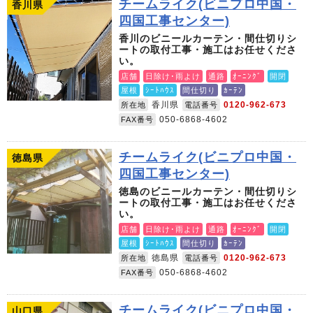
チームライク(ビニプロ中国・
香川県
四国工事センター)
香川のビニールカーテン・間仕切りシ
ートの取付工事・施工はお任せくださ
い。
店舗
日除け･雨よけ
通路
ｵｰﾆﾝｸﾞ
開閉
屋根
ｼｰﾄﾊｳｽ
間仕切り
ｶｰﾃﾝ
香川県
0120-962-673
所在地
電話番号
050-6868-4602
FAX番号
チームライク(ビニプロ中国・
徳島県
四国工事センター)
徳島のビニールカーテン・間仕切りシ
ートの取付工事・施工はお任せくださ
い。
店舗
日除け･雨よけ
通路
ｵｰﾆﾝｸﾞ
開閉
屋根
ｼｰﾄﾊｳｽ
間仕切り
ｶｰﾃﾝ
徳島県
0120-962-673
所在地
電話番号
050-6868-4602
FAX番号
チームライク(ビニプロ中国・
山口県