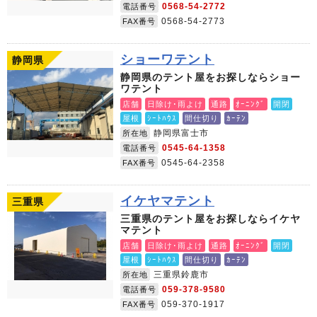
0568-54-2772
電話番号
0568-54-2773
FAX番号
ショーワテント
静岡県
静岡県のテント屋をお探しならショー
ワテント
店舗
日除け･雨よけ
通路
ｵｰﾆﾝｸﾞ
開閉
屋根
ｼｰﾄﾊｳｽ
間仕切り
ｶｰﾃﾝ
静岡県富士市
所在地
0545-64-1358
電話番号
0545-64-2358
FAX番号
イケヤマテント
三重県
三重県のテント屋をお探しならイケヤ
マテント
店舗
日除け･雨よけ
通路
ｵｰﾆﾝｸﾞ
開閉
屋根
ｼｰﾄﾊｳｽ
間仕切り
ｶｰﾃﾝ
三重県鈴鹿市
所在地
059-378-9580
電話番号
059-370-1917
FAX番号