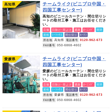
チームライク(ビニプロ中国・
高知県
四国工事センター)
高知のビニールカーテン・間仕切りシ
ートの取付工事・施工はお任せくださ
い。
店舗
日除け･雨よけ
通路
ｵｰﾆﾝｸﾞ
開閉
屋根
ｼｰﾄﾊｳｽ
間仕切り
ｶｰﾃﾝ
高知県
0120-962-673
所在地
電話番号
050-6868-4602
FAX番号
チームライク(ビニプロ中国・
愛媛県
四国工事センター)
愛媛のビニールカーテン・間仕切りシ
ートの取付工事・施工はお任せくださ
い。
店舗
日除け･雨よけ
通路
ｵｰﾆﾝｸﾞ
開閉
屋根
ｼｰﾄﾊｳｽ
間仕切り
ｶｰﾃﾝ
愛媛県
0120-962-673
所在地
電話番号
050-6868-4602
FAX番号