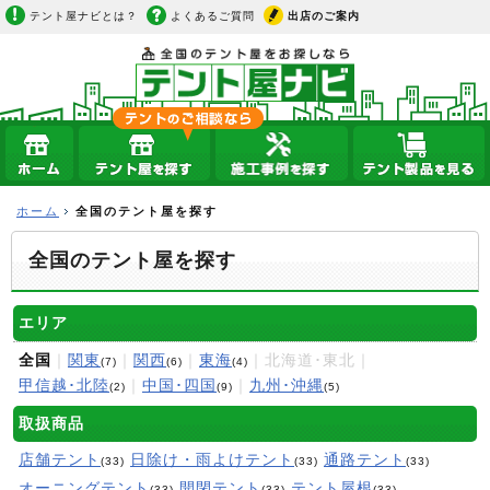
テント屋ナビとは？
よくあるご質問
出店のご案内
ホーム
全国のテント屋を探す
全国のテント屋を探す
エリア
全国
｜
関東
｜
関西
｜
東海
｜北海道･東北｜
(7)
(6)
(4)
甲信越･北陸
｜
中国･四国
｜
九州･沖縄
(2)
(9)
(5)
取扱商品
店舗テント
日除け・雨よけテント
通路テント
(33)
(33)
(33)
オーニングテント
開閉テント
テント屋根
(33)
(33)
(33)