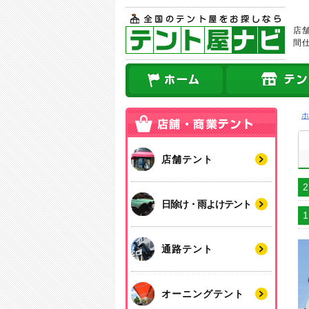
店
間
店舗テント
日除け・雨よけテント
通路テント
オーニングテント