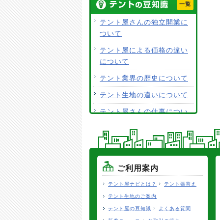
一覧
開閉テントの生地素材は何
がおすすめですか？
テント屋さんの独立開業に
ついて
荷捌きテントにキャスター
を付けて移動はできます
テント屋による価格の違い
か？
について
テント生地に防水効果はあ
テント業界の歴史について
りますか？
テント生地の違いについて
使用するテント生地の違い
テント屋さんの仕事につい
は？
て
ALCなどにオーニングは設
見積り価格だけで施工店を
置できますか？
選ばない。
テント生地はクリーニング
テントの張り替えについて
ご利用案内
できますか？
テント屋ナビとは？
テント張替え
テント生地のご案内
テント屋の豆知識
よくある質問