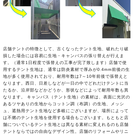
店舗テントの特徴として、古くなったテント生地、破れたり破
損した場合には容易に生地・キャンバスの張り替えが行えま
す。（通常1日程度で張替えの工事が完了致します）店舗で使
用するテント生地は、通常は防炎素材で厚みが0.4mm前後の生
地が多く使用されており、耐用年数は7～10年前後で張替えと
なります。西日、日差しなどが一日の中でどれだけテントに当
たるか、沿岸部などかどうか、形状などによって耐用年数も異
なります。 キャンバス（テント生地）の素材は、表面に光沢の
あるツヤありの生地からコットン調（布調）の生地、メッシ
ュ、遮熱用テント生地など多岐にございますが、場所によって
は不燃のテント生地を使用する場合もございます。もともと店
舗についているテント生地とは異なる素材に変えれるのも店舗
テントならではの自由なデザイン性。店舗のリフォームやリニ