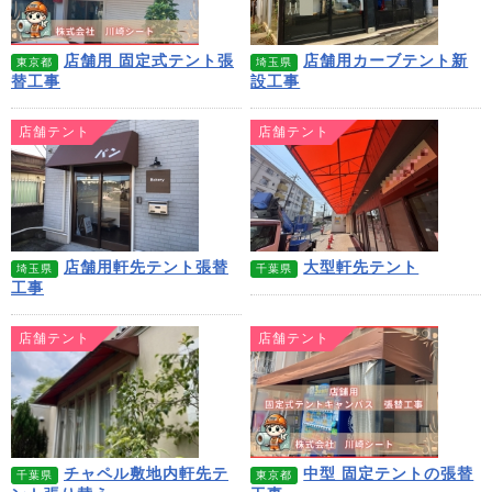
店舗用 固定式テント張
店舗用カーブテント新
東京都
埼玉県
替工事
設工事
店舗テント
店舗テント
店舗用軒先テント張替
大型軒先テント
埼玉県
千葉県
工事
店舗テント
店舗テント
チャペル敷地内軒先テ
中型 固定テントの張替
千葉県
東京都