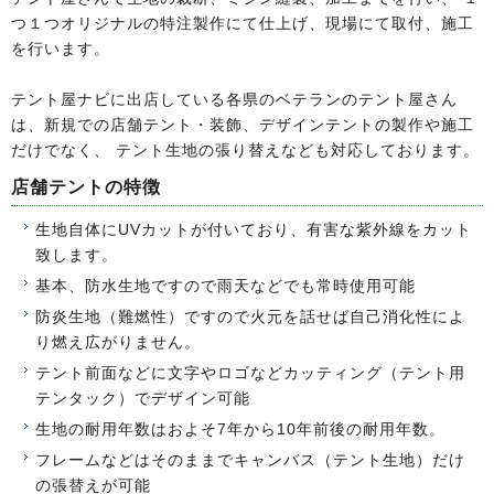
つ１つオリジナルの特注製作にて仕上げ、現場にて取付、施工
を行います。
テント屋ナビに出店している各県のベテランのテント屋さん
は、新規での店舗テント・装飾、デザインテントの製作や施工
だけでなく、 テント生地の張り替えなども対応しております。
店舗テントの特徴
生地自体にUVカットが付いており、有害な紫外線をカット
致します。
基本、防水生地ですので雨天などでも常時使用可能
防炎生地（難燃性）ですので火元を話せば自己消化性によ
り燃え広がりません。
テント前面などに文字やロゴなどカッティング（テント用
テンタック）でデザイン可能
生地の耐用年数はおよそ7年から10年前後の耐用年数。
フレームなどはそのままでキャンバス（テント生地）だけ
の張替えが可能