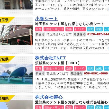
千葉県のテント屋、ワイズシートです。当社では千
工を行っております。主には店舗などの軒先テント
オーニングテント、通路や階段、荷捌きなどのテ...[
小春シート
埼玉県
埼玉県のテント屋をお探しなら小春シート
店舗
日除け･雨よけ
通路
ｵｰﾆﾝｸﾞ
開閉
屋根
ｼｰ
埼玉県さいたま市
0120-482-84
所在地
電話番号
埼玉県のテント屋、小春シートのご案内ページをご
社は埼玉県内を全域に対応したテント・シート製品
して対応しております。当社は埼玉県内であれば...[
株式会社TNET
茨城県
茨城県のテント屋【TNET】
店舗
日除け･雨よけ
通路
ｵｰﾆﾝｸﾞ
開閉
屋根
ｼｰ
茨城県つくば市
050-6861-4669
所在地
電話番号
TNET 最上(職歴30年) 茨城県エリアを担当するT
ト業界に携わり今年で業界歴30年となり、 同業者
りましたが、この度茨城県を中心に出店させていた...
株式会社善心
愛知県
愛知県のテント屋をお探しなら株式会社善心
店舗
日除け･雨よけ
通路
ｵｰﾆﾝｸﾞ
開閉
屋根
ｼｰ