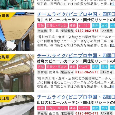
引実績、専門店ならではの良質な製品作りと優...[
続
チームライク(ビニプロ中国・四国
香川県
香川のビニールカーテン・間仕切りシートの
店舗
日除け･雨よけ
通路
ｵｰﾆﾝｸﾞ
開閉
屋根
ｼｰ
香川県
0120-962-673
所在地
電話番号
FAX番号
"香川の工場・倉庫・店舗などの業務用ビニールカ
どに利用可能なビニールブースなどの取付工事・施
引実績、専門店ならではの良質な製品作りと優...[
続
チームライク(ビニプロ中国・四国
徳島県
徳島のビニールカーテン・間仕切りシートの
店舗
日除け･雨よけ
通路
ｵｰﾆﾝｸﾞ
開閉
屋根
ｼｰ
徳島県
0120-962-673
所在地
電話番号
FAX番号
"徳島の工場・倉庫・店舗などの業務用ビニールカ
どに利用可能なビニールブースなどの取付工事・施
引実績、専門店ならではの良質な製品作りと優...[
続
チームライク(ビニプロ中国・四国
山口県
山口のビニールカーテン・間仕切りシートの
店舗
日除け･雨よけ
通路
ｵｰﾆﾝｸﾞ
開閉
屋根
ｼｰ
山口県
0120-962-673
所在地
電話番号
FAX番号