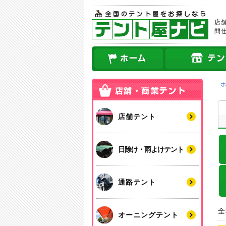
店
間
店舗テント
日除け・雨よけテント
通路テント
全
オーニングテント