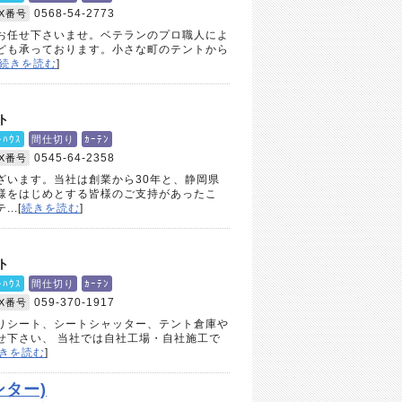
0568-54-2773
AX番号
お任せ下さいませ。ベテランのプロ職人によ
ども承っております。小さな町のテントから
続きを読む
]
ト
ﾄﾊｳｽ
間仕切り
ｶｰﾃﾝ
0545-64-2358
AX番号
ざいます。当社は創業から30年と、静岡県
様をはじめとする皆様のご支持があったこ
..[
続きを読む
]
ト
ﾄﾊｳｽ
間仕切り
ｶｰﾃﾝ
059-370-1917
AX番号
りシート、シートシャッター、テント倉庫や
せ下さい、 当社では自社工場・自社施工で
きを読む
]
ター)