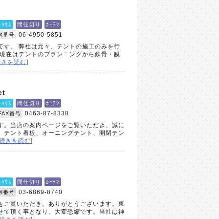
ﾄﾊｳｽ
間仕切り
ｶｰﾃﾝ
06-4950-5851
AX番号
です。 弊社は元々、テントの施工のみを行
 現在はテントのプランニングから鉄骨・膜
続きを読む
]
t
ﾄﾊｳｽ
間仕切り
ｶｰﾃﾝ
0463-87-8338
FAX番号
す。当店の案内ページをご覧いただき、誠に
、テント看板、オーニングテント、開閉テン
続きを読む
]
ﾄﾊｳｽ
間仕切り
ｶｰﾃﾝ
03-6869-8740
AX番号
をご覧いただき、ありがとうございます。東
せて頂く事となり、大変恐縮です。当社は神