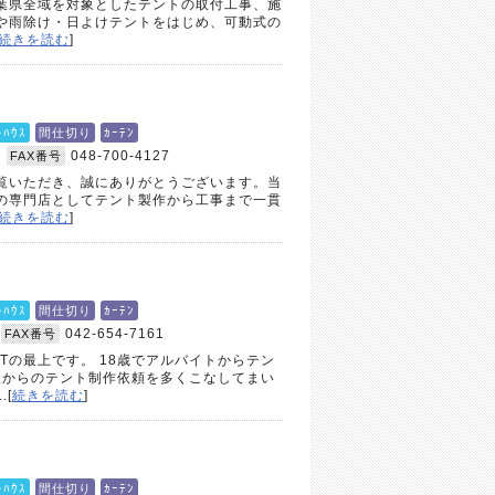
葉県全域を対象としたテントの取付工事、施
や雨除け・日よけテントをはじめ、可動式の
続きを読む
]
ﾄﾊｳｽ
間仕切り
ｶｰﾃﾝ
4
048-700-4127
FAX番号
覧いただき、誠にありがとうございます。当
の専門店としてテント製作から工事まで一貫
続きを読む
]
ﾄﾊｳｽ
間仕切り
ｶｰﾃﾝ
042-654-7161
FAX番号
NETの最上です。 18歳でアルバイトからテン
様からのテント制作依頼を多くこなしてまい
[
続きを読む
]
ﾄﾊｳｽ
間仕切り
ｶｰﾃﾝ