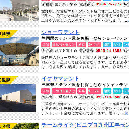
愛知県小牧市
0568-54-2772
所在地
電話番号
F
愛知県、名古屋エリアのテント屋は株式会社善心に
る製作、施工など軽微なテントの張り替えや修理な
工場や倉庫などの大型テントまで対応致します。...[
ショーワテント
静岡県
静岡県のテント屋をお探しならショーワテン
店舗
日除け･雨よけ
通路
ｵｰﾆﾝｸﾞ
開閉
屋根
ｼｰ
静岡県富士市
0545-64-1358
所在地
電話番号
F
静岡県のショーワテントご覧頂き誠にありがとうご
内のテント屋としては老舗となります。これもお客
そ、心より深く感謝しております。長年、静岡県のテ.
イケヤマテント
三重県
三重県のテント屋をお探しならイケヤマテン
店舗
日除け･雨よけ
通路
ｵｰﾆﾝｸﾞ
開閉
屋根
ｼｰ
三重県鈴鹿市
059-378-9580
所在地
電話番号
F
三重県の店舗テント、オーニング、ビニール間仕切
大型のテント屋根の施工ならイケヤマテントにお任
テントシート全般に対応しております。雨よけ...[
続
チームライク(ビニプロ九州工事セン
大分県