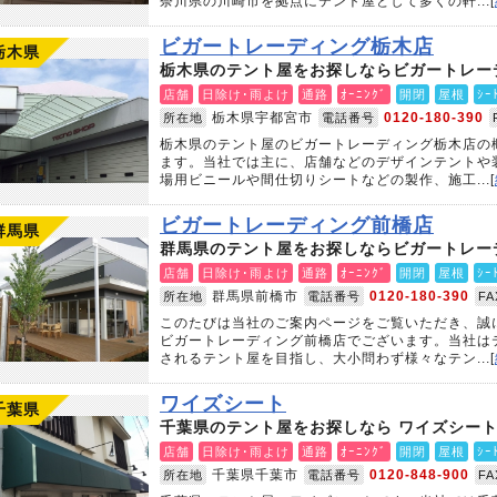
奈川県の川崎市を拠点にテント屋として多くの軒...[
ビガートレーディング栃木店
栃木県
栃木県のテント屋をお探しならビガートレー
店舗
日除け･雨よけ
通路
ｵｰﾆﾝｸﾞ
開閉
屋根
ｼｰ
栃木県宇都宮市
0120-180-390
所在地
電話番号
栃木県のテント屋のビガートレーディング栃木店の
ます。当社では主に、店舗などのデザインテントや
場用ビニールや間仕切りシートなどの製作、施工...[
ビガートレーディング前橋店
群馬県
群馬県のテント屋をお探しならビガートレー
店舗
日除け･雨よけ
通路
ｵｰﾆﾝｸﾞ
開閉
屋根
ｼｰ
群馬県前橋市
0120-180-390
所在地
電話番号
F
このたびは当社のご案内ページをご覧いただき、誠
ビガートレーディング前橋店でございます。当社は
されるテント屋を目指し、大小問わず様々なテン...[
ワイズシート
千葉県
千葉県のテント屋をお探しなら ワイズシー
店舗
日除け･雨よけ
通路
ｵｰﾆﾝｸﾞ
開閉
屋根
ｼｰ
千葉県千葉市
0120-848-900
所在地
電話番号
F