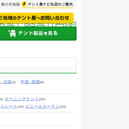
ト屋の豆知識
テント屋ナビ
出店のご案内
･北陸
｜
中国･四国
｜
(2)
(9)
オーニングテント
3)
(33)
切りシート
ビニールカーテン
(33)
(33)