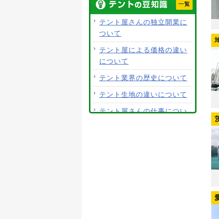
一覧
開閉テントの生地素材は何
がおすすめですか？
テント屋さんの独立開業に
ついて
荷捌きテントにキャスター
を付けて移動はできます
テント屋による価格の違い
か？
について
テント生地に防水効果はあ
テント業界の歴史について
りますか？
テント生地の違いについて
使用するテント生地の違い
テント屋さんの仕事につい
は？
て
ALCなどにオーニングは設
見積り価格だけで施工店を
置できますか？
選ばない。
テント生地はクリーニング
テントの張り替えについて
できますか？