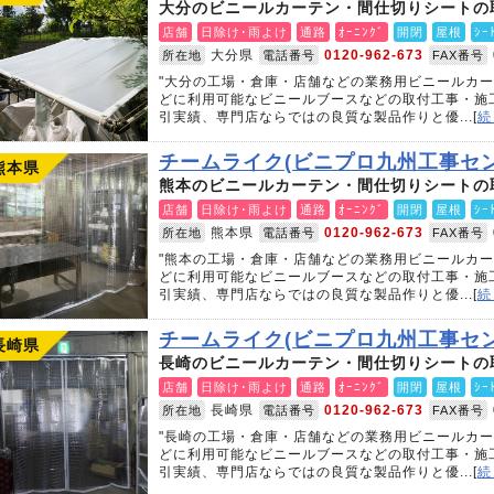
大分のビニールカーテン・間仕切りシートの
店舗
日除け･雨よけ
通路
ｵｰﾆﾝｸﾞ
開閉
屋根
ｼｰ
大分県
0120-962-673
所在地
電話番号
FAX番号
"大分の工場・倉庫・店舗などの業務用ビニールカ
どに利用可能なビニールブースなどの取付工事・施
引実績、専門店ならではの良質な製品作りと優...[
続
チームライク(ビニプロ九州工事セン
熊本県
熊本のビニールカーテン・間仕切りシートの
店舗
日除け･雨よけ
通路
ｵｰﾆﾝｸﾞ
開閉
屋根
ｼｰ
熊本県
0120-962-673
所在地
電話番号
FAX番号
"熊本の工場・倉庫・店舗などの業務用ビニールカ
どに利用可能なビニールブースなどの取付工事・施
引実績、専門店ならではの良質な製品作りと優...[
続
チームライク(ビニプロ九州工事セン
長崎県
長崎のビニールカーテン・間仕切りシートの
店舗
日除け･雨よけ
通路
ｵｰﾆﾝｸﾞ
開閉
屋根
ｼｰ
長崎県
0120-962-673
所在地
電話番号
FAX番号
"長崎の工場・倉庫・店舗などの業務用ビニールカ
どに利用可能なビニールブースなどの取付工事・施
引実績、専門店ならではの良質な製品作りと優...[
続