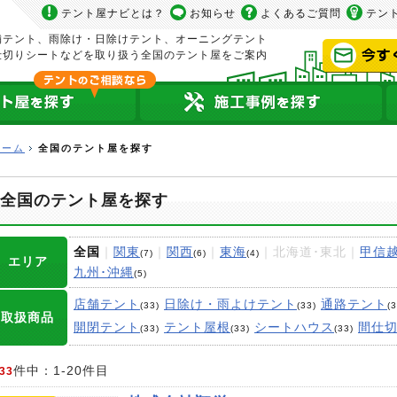
テント屋ナビとは？
お知らせ
よくあるご質問
テン
舗テント、雨除け・日除けテント、オーニングテント
仕切りシートなどを取り扱う全国のテント屋をご案内
ホーム
全国のテント屋を探す
全国のテント屋を探す
全国
｜
関東
｜
関西
｜
東海
｜北海道･東北｜
甲信越
(7)
(6)
(4)
エリア
九州･沖縄
(5)
店舗テント
日除け・雨よけテント
通路テント
(33)
(33)
(3
取扱商品
開閉テント
テント屋根
シートハウス
間仕
(33)
(33)
(33)
件中：1-20件目
33