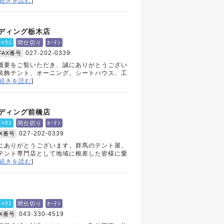
続きを読む
]
ディング栃木店
ﾄﾊｳｽ
間仕切り
ｶｰﾃﾝ
027-202-0339
FAX番号
概要をご覧いただき、誠にありがとうござい
装飾テント、オーニング、シートハウス、工
続きを読む
]
ディング前橋店
ﾄﾊｳｽ
間仕切り
ｶｰﾃﾝ
027-202-0339
AX番号
にありがとうございます。群馬のテント屋、
テント専門店として地域に根差した皆様に愛
続きを読む
]
ト
ﾄﾊｳｽ
間仕切り
ｶｰﾃﾝ
043-330-4519
AX番号