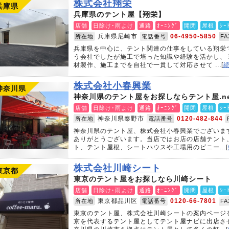
株式会社翔栄
兵庫県
兵庫県のテント屋【翔栄】
店舗
日除け･雨よけ
通路
ｵｰﾆﾝｸﾞ
開閉
屋根
ｼｰ
兵庫県尼崎市
06-4950-5850
所在地
電話番号
F
兵庫県を中心に、テント関連の仕事をしている翔栄
う会社でしたが施工で培った知識や経験を活かし、
材製作、施工までを自社で一貫して対応させて ...[
株式会社小春興業
神奈川県
神奈川県のテント屋をお探しならテント屋.ne
店舗
日除け･雨よけ
通路
ｵｰﾆﾝｸﾞ
開閉
屋根
ｼｰ
神奈川県秦野市
0120-482-844
所在地
電話番号
神奈川県のテント屋、株式会社小春興業でございま
ありがとうございます。当店ではお店の店舗テント
ト、テント屋根、シートハウスや工場用のビニー...[
株式会社川崎シート
東京都
東京のテント屋をお探しなら川崎シート
店舗
日除け･雨よけ
通路
ｵｰﾆﾝｸﾞ
開閉
屋根
ｼｰ
東京都品川区
0120-66-7801
所在地
電話番号
F
東京のテント屋、株式会社川崎シートの案内ページ
京を代表するテント屋としてテント屋ナビに出店さ