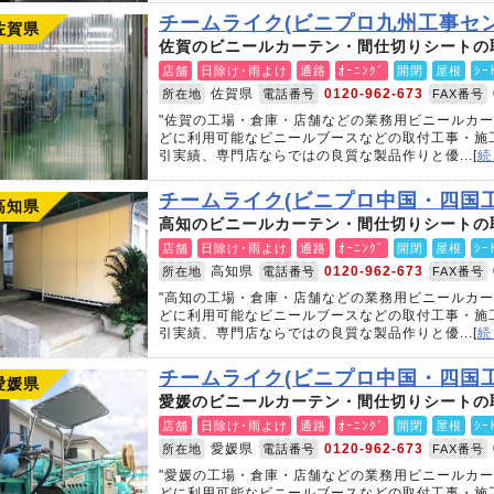
チームライク(ビニプロ九州工事セン
佐賀県
佐賀のビニールカーテン・間仕切りシートの
店舗
日除け･雨よけ
通路
ｵｰﾆﾝｸﾞ
開閉
屋根
ｼｰ
佐賀県
0120-962-673
所在地
電話番号
FAX番号
"佐賀の工場・倉庫・店舗などの業務用ビニールカ
どに利用可能なビニールブースなどの取付工事・施
引実績、専門店ならではの良質な製品作りと優...[
続
チームライク(ビニプロ中国・四国
高知県
高知のビニールカーテン・間仕切りシートの
店舗
日除け･雨よけ
通路
ｵｰﾆﾝｸﾞ
開閉
屋根
ｼｰ
高知県
0120-962-673
所在地
電話番号
FAX番号
"高知の工場・倉庫・店舗などの業務用ビニールカ
どに利用可能なビニールブースなどの取付工事・施
引実績、専門店ならではの良質な製品作りと優...[
続
チームライク(ビニプロ中国・四国
愛媛県
愛媛のビニールカーテン・間仕切りシートの
店舗
日除け･雨よけ
通路
ｵｰﾆﾝｸﾞ
開閉
屋根
ｼｰ
愛媛県
0120-962-673
所在地
電話番号
FAX番号
"愛媛の工場・倉庫・店舗などの業務用ビニールカ
どに利用可能なビニールブースなどの取付工事・施