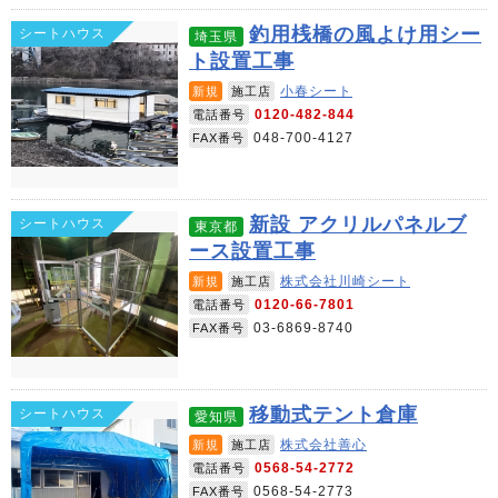
釣用桟橋の風よけ用シー
シートハウス
埼玉県
ト設置工事
小春シート
新規
施工店
0120-482-844
電話番号
048-700-4127
FAX番号
新設 アクリルパネルブ
シートハウス
東京都
ース設置工事
株式会社川崎シート
新規
施工店
0120-66-7801
電話番号
03-6869-8740
FAX番号
移動式テント倉庫
シートハウス
愛知県
株式会社善心
新規
施工店
0568-54-2772
電話番号
0568-54-2773
FAX番号