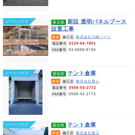
新設 透明パネルブース
シートハウス
東京都
設置工事
株式会社川崎シート
新規
施工店
0120-66-7801
電話番号
03-6869-8740
FAX番号
テント倉庫
シートハウス
愛知県
株式会社善心
新規
施工店
0568-54-2772
電話番号
0568-54-2773
FAX番号
テント倉庫
シートハウス
愛知県
株式会社善心
新規
施工店