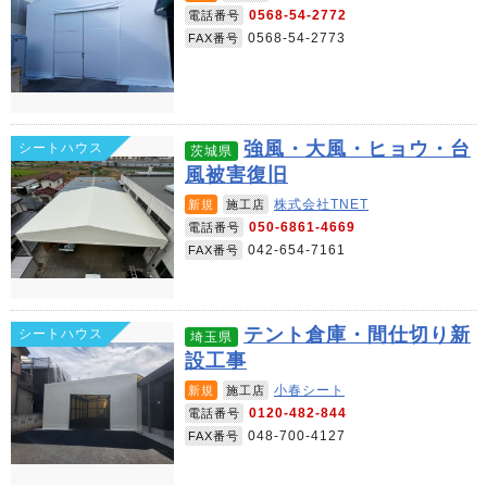
0568-54-2772
電話番号
0568-54-2773
FAX番号
強風・大風・ヒョウ・台
シートハウス
茨城県
風被害復旧
株式会社TNET
新規
施工店
050-6861-4669
電話番号
042-654-7161
FAX番号
テント倉庫・間仕切り新
シートハウス
埼玉県
設工事
小春シート
新規
施工店
0120-482-844
電話番号
048-700-4127
FAX番号