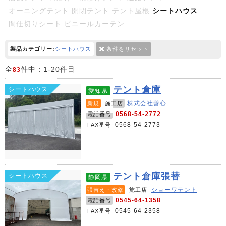
オーニングテント
開閉テント
テント屋根
シートハウス
間仕切りシート
ビニールカーテン
製品カテゴリー:
シートハウス
条件をリセット
全
件中：1-20件目
83
テント倉庫
シートハウス
愛知県
株式会社善心
新規
施工店
0568-54-2772
電話番号
0568-54-2773
FAX番号
テント倉庫張替
シートハウス
静岡県
ショーワテント
張替え・改修
施工店
0545-64-1358
電話番号
0545-64-2358
FAX番号