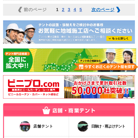
前のページ
1
2
3
4
5
次のページ
店舗テント
日除け・雨よけテント