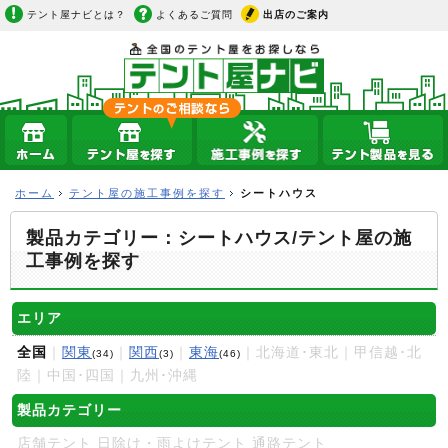
テント屋ナビとは？
よくあるご質問
出店のご案内
ホーム
テント屋の施工事例を探す
シートハウス
製品カテゴリー：シートハウス/テント屋の施
工事例を探す
エリア
全国
｜
関東
｜
関西
｜
東海
｜北海道･東北｜甲信越･北
(34)
(3)
(46)
陸｜中国･四国｜九州･沖縄
製品カテゴリー
店舗テント
日除け・雨よけテント
通路テント