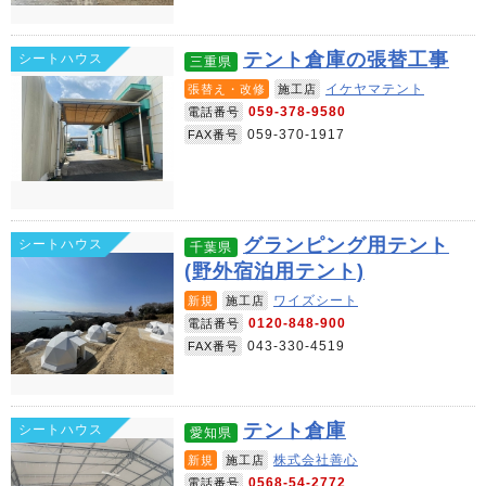
テント倉庫の張替工事
シートハウス
三重県
イケヤマテント
張替え・改修
施工店
059-378-9580
電話番号
059-370-1917
FAX番号
グランピング用テント
シートハウス
千葉県
(野外宿泊用テント)
ワイズシート
新規
施工店
0120-848-900
電話番号
043-330-4519
FAX番号
テント倉庫
シートハウス
愛知県
株式会社善心
新規
施工店
0568-54-2772
電話番号