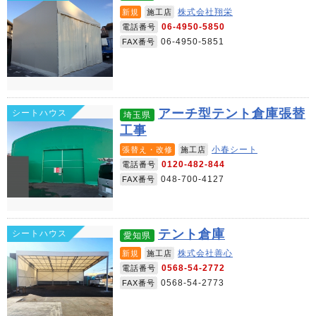
株式会社翔栄
新規
施工店
06-4950-5850
電話番号
06-4950-5851
FAX番号
アーチ型テント倉庫張替
シートハウス
埼玉県
工事
小春シート
張替え・改修
施工店
0120-482-844
電話番号
048-700-4127
FAX番号
テント倉庫
シートハウス
愛知県
株式会社善心
新規
施工店
0568-54-2772
電話番号
0568-54-2773
FAX番号