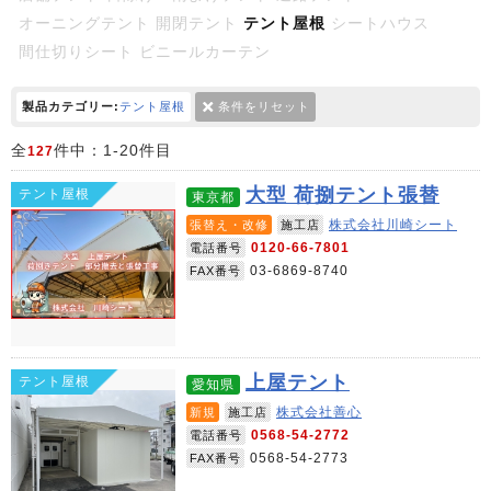
オーニングテント
開閉テント
テント屋根
シートハウス
間仕切りシート
ビニールカーテン
製品カテゴリー:
テント屋根
条件をリセット
全
件中：1-20件目
127
大型 荷捌テント張替
テント屋根
東京都
株式会社川崎シート
張替え・改修
施工店
0120-66-7801
電話番号
03-6869-8740
FAX番号
上屋テント
テント屋根
愛知県
株式会社善心
新規
施工店
0568-54-2772
電話番号
0568-54-2773
FAX番号