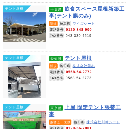
飲食スペース屋根新築工
テント屋根
千葉県
事(テント膜のみ)
ワイズシート
新規
施工店
0120-848-900
電話番号
043-330-4519
FAX番号
テント屋根
テント屋根
愛知県
株式会社善心
新規
施工店
0568-54-2772
電話番号
0568-54-2773
FAX番号
上屋 固定テント張替工
テント屋根
東京都
事
株式会社川崎シート
張替え・改修
施工店
0120-66-7801
電話番号