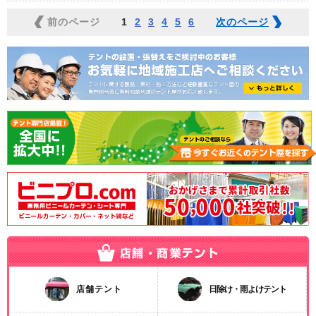
前のページ
1
2
3
4
5
6
次のページ
店舗テント
日除け・雨よけテント