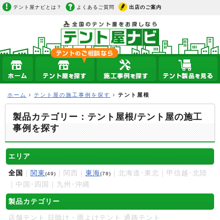
テント屋ナビとは？
よくあるご質問
出店のご案内
ホーム
テント屋の施工事例を探す
テント屋根
製品カテゴリー：テント屋根/テント屋の施工
事例を探す
エリア
全国
｜
関東
｜関西｜
東海
｜北海道･東北｜甲信越･北陸
(49)
(78)
｜中国･四国｜九州･沖縄
製品カテゴリー
店舗テント
日除け・雨よけテント
通路テント