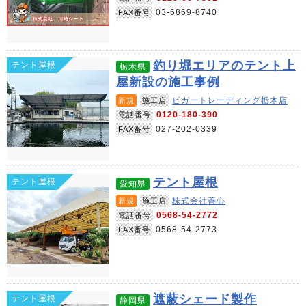
03-6869-8740
FAX番号
釣り堀エリアのテント上
テント屋根
栃木県
屋新設の施工事例
ビガートレーディング栃木店
新規
施工店
0120-180-390
電話番号
027-202-0339
FAX番号
テント屋根
テント屋根
愛知県
株式会社善心
新規
施工店
0568-54-2772
電話番号
0568-54-2773
FAX番号
遮蔽シェード製作
テント屋根
静岡県