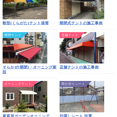
鞍型(くらがた)テント張替
開閉式テントの施工事例
開閉テント
店舗テント
そらかぜ(開閉)・オーニング新
店舗テントの施工事例
設
オーニングテント
間仕切りシート
家庭用ガーデンオーニング
目隠しシート 設置