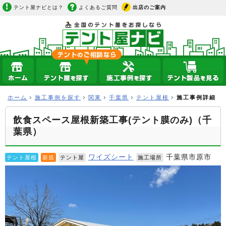
テント屋ナビとは？
よくあるご質問
出店のご案内
ホーム
施工事例を探す
関東
千葉県
テント屋根
施工事例詳細
飲食スペース屋根新築工事(テント膜のみ)（千
葉県）
ワイズシート
千葉県市原市
テント屋根
新規
テント屋
施工場所