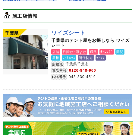
施工店情報
ワイズシート
千葉県
千葉県のテント屋をお探しなら ワイズ
シート
店舗
日除け･雨よけ
通路
ｵｰﾆﾝｸﾞ
開閉
屋根
ｼｰﾄﾊｳｽ
間仕切り
ｶｰﾃﾝ
千葉県千葉市
所在地
0120-848-900
電話番号
043-330-4519
FAX番号