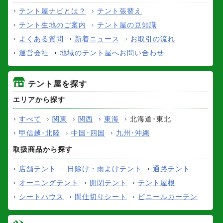
テント屋ナビとは？
テント張替え
テント生地のご案内
テント屋の豆知識
よくある質問
新着ニュース
お取引の流れ
運営会社
地域のテント屋へお問い合わせ
テント屋を探す
エリアから探す
すべて
関東
関西
東海
北海道･東北
甲信越･北陸
中国･四国
九州･沖縄
取扱商品から探す
店舗テント
日除け・雨よけテント
通路テント
オーニングテント
開閉テント
テント屋根
シートハウス
間仕切りシート
ビニールカーテン