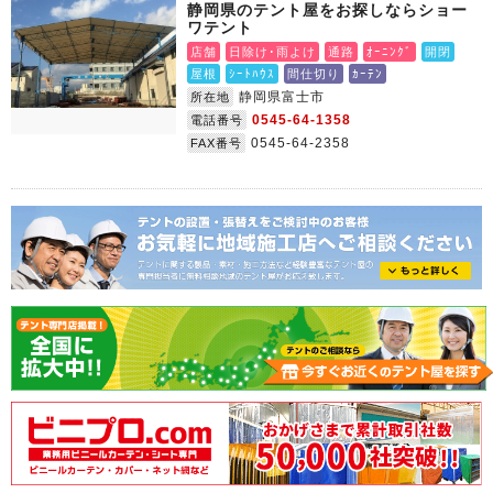
静岡県のテント屋をお探しならショー
ワテント
店舗
日除け･雨よけ
通路
ｵｰﾆﾝｸﾞ
開閉
屋根
ｼｰﾄﾊｳｽ
間仕切り
ｶｰﾃﾝ
静岡県富士市
所在地
0545-64-1358
電話番号
0545-64-2358
FAX番号