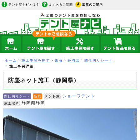
テント屋ナビとは？
よくあるご質問
出店のご案内
ホーム
施工事例を探す
東海
静岡県
間仕切りシート
施工事例詳細
防塵ネット施工（静岡県）
ショーワテント
間仕切りシート
新規
テント屋
静岡県静岡
施工場所