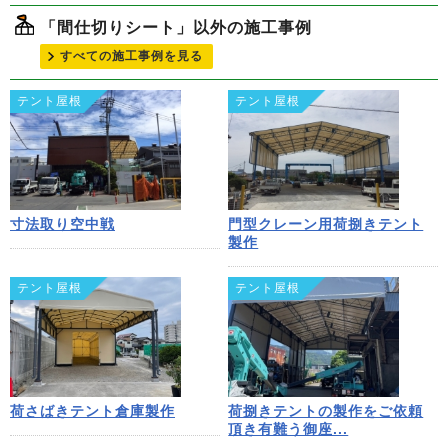
「間仕切りシート」以外の施工事例
すべての施工事例を見る
テント屋根
テント屋根
寸法取り空中戦
門型クレーン用荷捌きテント
製作
テント屋根
テント屋根
荷さばきテント倉庫製作
荷捌きテントの製作をご依頼
頂き有難う御座...