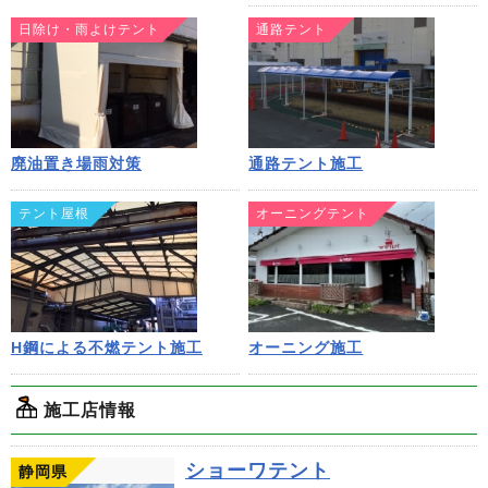
日除け・雨よけテント
通路テント
廃油置き場雨対策
通路テント施工
テント屋根
オーニングテント
H鋼による不燃テント施工
オーニング施工
施工店情報
ショーワテント
静岡県