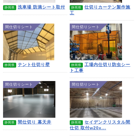
洗車場 防滴シート取付
仕切りカーテン製作施
静岡県
静岡県
工
間仕切りシート
間仕切りシート
テント仕切り壁
工場内仕切り防虫シー
静岡県
静岡県
ト工事
間仕切りシート
間仕切りシート
間仕切り 幕天井
セイデンクリスタル間
静岡県
静岡県
仕切 取付w20x...