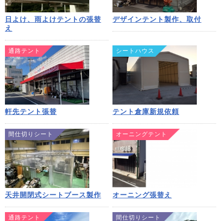
日よけ、雨よけテントの張替
デザインテント製作、取付
え
通路テント
シートハウス
軒先テント張替
テント倉庫新規依頼
間仕切りシート
オーニングテント
天井開閉式シートブース製作
オーニング張替え
通路テント
間仕切りシート