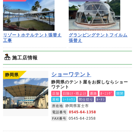
リゾートホテルテント張替え
グランピングテントフイルム
工事
張替え
施工店情報
ショーワテント
静岡県
静岡県のテント屋をお探しならショー
ワテント
店舗
日除け･雨よけ
通路
ｵｰﾆﾝｸﾞ
開閉
屋根
ｼｰﾄﾊｳｽ
間仕切り
ｶｰﾃﾝ
静岡県富士市
所在地
0545-64-1358
電話番号
0545-64-2358
FAX番号