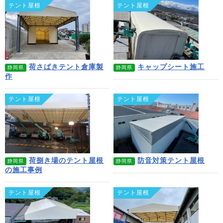
テント屋根
テント屋根
荷さばきテント倉庫製
キャップシート施工
静岡県
静岡県
作
テント屋根
テント屋根
荷捌き場のテント屋根
防音対策テント屋根
静岡県
静岡県
の施工事例
テント屋根
テント屋根