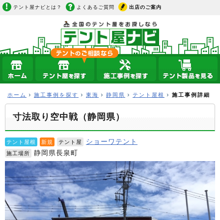
テント屋ナビとは？
よくあるご質問
出店のご案内
ホーム
施工事例を探す
東海
静岡県
テント屋根
施工事例詳細
寸法取り空中戦（静岡県）
ショーワテント
テント屋根
新規
テント屋
静岡県長泉町
施工場所