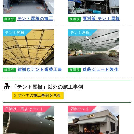
テント屋根の施工
雨対策 テント屋根
静岡県
静岡県
テント屋根
テント屋根
荷捌きテント張替工事
遮蔽シェード製作
静岡県
静岡県
「テント屋根」以外の施工事例
すべての施工事例を見る
日除け・雨よけテント
店舗テント