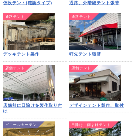
仮設テント(確認タイプ)
通路、外階段テント張替
通路テント
通路テント
デッキテント製作
軒先テント張替
店舗テント
店舗テント
店舗前に日除けを製作取り付
デザインテント製作、取付
け
ビニールカーテン
日除け・雨よけテント