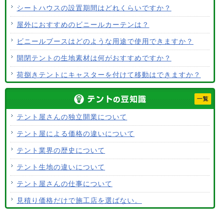
シートハウスの設置期間はどれくらいですか？
屋外におすすめのビニールカーテンは？
ビニールブースはどのような用途で使用できますか？
開閉テントの生地素材は何がおすすめですか？
荷捌きテントにキャスターを付けて移動はできますか？
テント生地に防水効果はありますか？
一覧
使用するテント生地の違いは？
テント屋さんの独立開業について
ALCなどにオーニングは設置できますか？
テント屋による価格の違いについて
テント生地はクリーニングできますか？
テント業界の歴史について
テント生地の違いについて
テント屋さんの仕事について
見積り価格だけで施工店を選ばない。
テントの張り替えについて