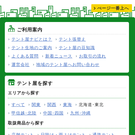
ぺージ一番上へ
ご利用案内
テント屋ナビとは？
テント張替え
テント生地のご案内
テント屋の豆知識
よくある質問
新着ニュース
お取引の流れ
運営会社
地域のテント屋へお問い合わせ
テント屋を探す
エリアから探す
すべて
関東
関西
東海
北海道･東北
甲信越･北陸
中国･四国
九州･沖縄
取扱商品から探す
店舗テント
日除け・雨よけテント
通路テント