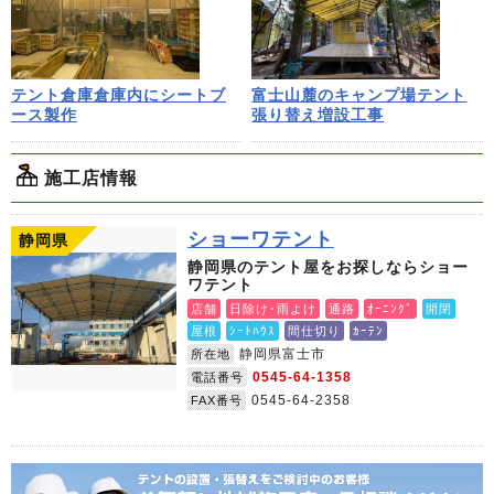
テント倉庫倉庫内にシートブ
富士山麓のキャンプ場テント
ース製作
張り替え増設工事
施工店情報
ショーワテント
静岡県
静岡県のテント屋をお探しならショー
ワテント
店舗
日除け･雨よけ
通路
ｵｰﾆﾝｸﾞ
開閉
屋根
ｼｰﾄﾊｳｽ
間仕切り
ｶｰﾃﾝ
静岡県富士市
所在地
0545-64-1358
電話番号
0545-64-2358
FAX番号