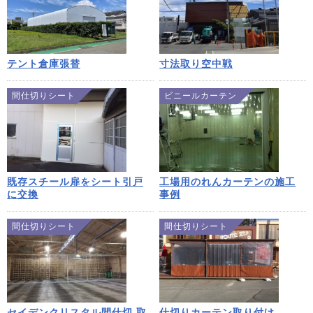
テント倉庫張替
寸法取り空中戦
間仕切りシート
ビニールカーテン
既存スチール扉をシート引戸
工場用のれんカーテンの施工
に交換
事例
間仕切りシート
間仕切りシート
セイデンクリスタル間仕切 取
仕切りカーテン取り付け