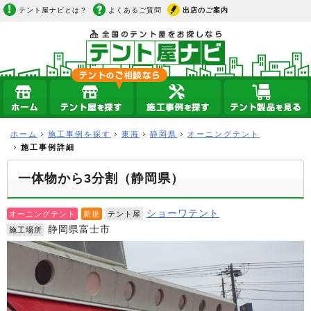
テント屋ナビとは？
よくあるご質問
出店のご案内
ホーム
施工事例を探す
東海
静岡県
オーニングテント
施工事例詳細
一体物から3分割（静岡県）
ショーワテント
オーニングテント
新規
テント屋
静岡県富士市
施工場所