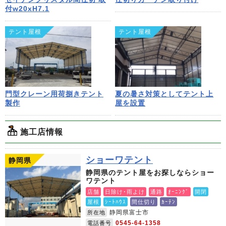
付w20xH7.1
テント屋根
テント屋根
門型クレーン用荷捌きテント
夏の暑さ対策としてテント上
製作
屋を設置
施工店情報
ショーワテント
静岡県
静岡県のテント屋をお探しならショー
ワテント
店舗
日除け･雨よけ
通路
ｵｰﾆﾝｸﾞ
開閉
屋根
ｼｰﾄﾊｳｽ
間仕切り
ｶｰﾃﾝ
静岡県富士市
所在地
0545-64-1358
電話番号