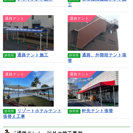
工
通路テント
通路テント
通路テント施工
通路、外階段テント張
静岡県
静岡県
替
通路テント
通路テント
リゾートホテルテント
軒先テント張替
静岡県
静岡県
張替え工事