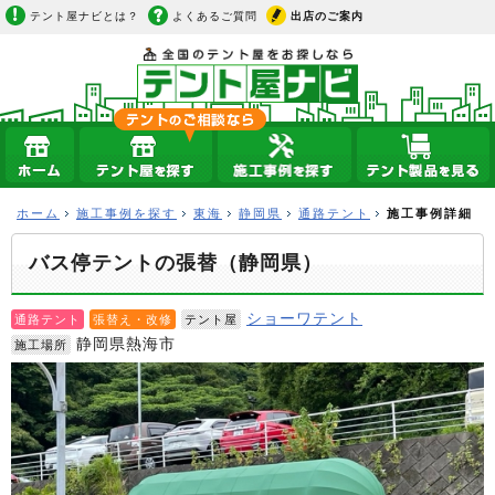
テント屋ナビとは？
よくあるご質問
出店のご案内
ホーム
施工事例を探す
東海
静岡県
通路テント
施工事例詳細
バス停テントの張替（静岡県）
ショーワテント
通路テント
張替え・改修
テント屋
静岡県熱海市
施工場所