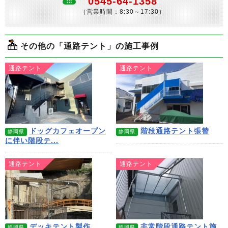
0545-64-1358
（営業時間：8:30～17:30）
その他の「通路テント」の施工事例
通路テント
通路テント
ドッグカフェオープン
階段通路テント張替
静岡県
静岡県
に伴い階段テ...
通路テント
通路テント
デッキテント製作
非常階段通路テント施
静岡県
静岡県