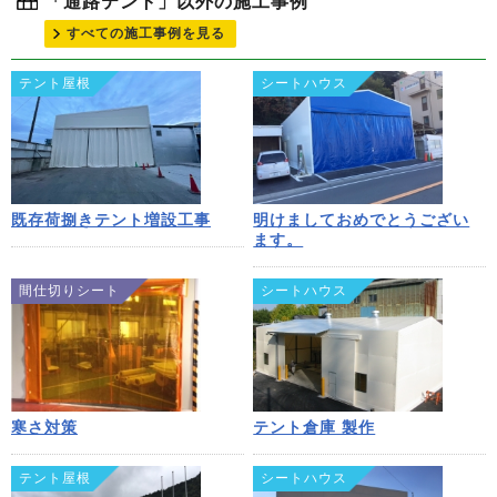
「通路テント」以外の施工事例
すべての施工事例を見る
テント屋根
シートハウス
既存荷捌きテント増設工事
明けましておめでとうござい
ます。
間仕切りシート
シートハウス
寒さ対策
テント倉庫 製作
テント屋根
シートハウス