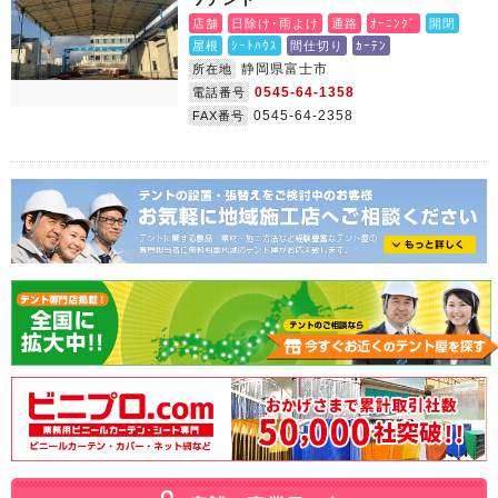
店舗
日除け･雨よけ
通路
ｵｰﾆﾝｸﾞ
開閉
屋根
ｼｰﾄﾊｳｽ
間仕切り
ｶｰﾃﾝ
静岡県富士市
所在地
0545-64-1358
電話番号
0545-64-2358
FAX番号