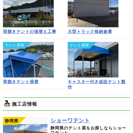
荷捌きテントの張替え工事
大型トラック格納倉庫
テント屋根
テント屋根
荷捌きテント張替
キャスター付き仮設テント製
作
施工店情報
ショーワテント
静岡県
静岡県のテント屋をお探しならショー
ワテント