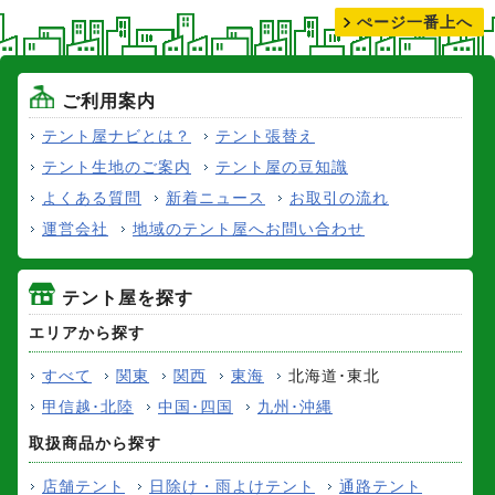
ぺージ一番上へ
ご利用案内
テント屋ナビとは？
テント張替え
テント生地のご案内
テント屋の豆知識
よくある質問
新着ニュース
お取引の流れ
運営会社
地域のテント屋へお問い合わせ
テント屋を探す
エリアから探す
すべて
関東
関西
東海
北海道･東北
甲信越･北陸
中国･四国
九州･沖縄
取扱商品から探す
店舗テント
日除け・雨よけテント
通路テント