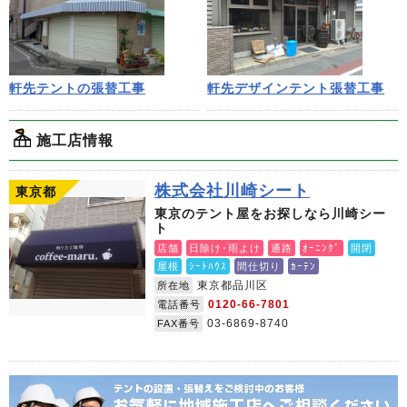
軒先テントの張替工事
軒先デザインテント張替工事
施工店情報
株式会社川崎シート
東京都
東京のテント屋をお探しなら川崎シー
ト
店舗
日除け･雨よけ
通路
ｵｰﾆﾝｸﾞ
開閉
屋根
ｼｰﾄﾊｳｽ
間仕切り
ｶｰﾃﾝ
東京都品川区
所在地
0120-66-7801
電話番号
03-6869-8740
FAX番号