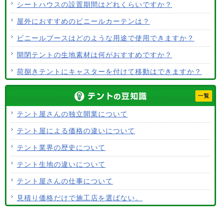
シートハウスの設置期間はどれくらいですか？
屋外におすすめのビニールカーテンは？
ビニールブースはどのような用途で使用できますか？
開閉テントの生地素材は何がおすすめですか？
荷捌きテントにキャスターを付けて移動はできますか？
テント生地に防水効果はありますか？
一覧
使用するテント生地の違いは？
テント屋さんの独立開業について
ALCなどにオーニングは設置できますか？
テント屋による価格の違いについて
テント生地はクリーニングできますか？
テント業界の歴史について
テント生地の違いについて
テント屋さんの仕事について
見積り価格だけで施工店を選ばない。
テントの張り替えについて