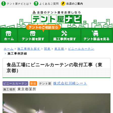
テント屋ナビとは？
よくあるご質問
出店のご案内
ホーム
施工事例を探す
関東
東京都
ビニールカーテン
施工事例詳細
食品工場にビニールカーテンの取付工事（東
京都）
株式会社川崎シート
ビニールカーテン
新規
テント屋
東京都某所
施工場所