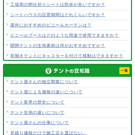
工場用の間仕切りシートは防炎が良いですか？
シートハウスの設置期間はどれくらいですか？
屋外におすすめのビニールカーテンは？
ビニールブースはどのような用途で使用できますか？
開閉テントの生地素材は何がおすすめですか？
荷捌きテントにキャスターを付けて移動はできますか？
テント生地に防水効果はありますか？
一覧
使用するテント生地の違いは？
テント屋さんの独立開業について
ALCなどにオーニングは設置できますか？
テント屋による価格の違いについて
テント生地はクリーニングできますか？
テント業界の歴史について
テント生地の違いについて
テント屋さんの仕事について
見積り価格だけで施工店を選ばない。