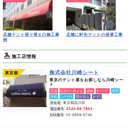
店舗テント張り替えの施工事
店舗に軒先テントの張替工事
例
施工店情報
株式会社川崎シート
東京都
東京のテント屋をお探しなら川崎シー
ト
店舗
日除け･雨よけ
通路
ｵｰﾆﾝｸﾞ
開閉
屋根
ｼｰﾄﾊｳｽ
間仕切り
ｶｰﾃﾝ
東京都品川区
所在地
0120-66-7801
電話番号
03-6869-8740
FAX番号