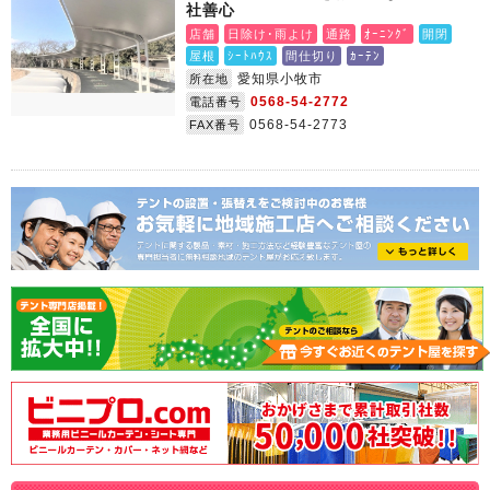
社善心
店舗
日除け･雨よけ
通路
ｵｰﾆﾝｸﾞ
開閉
屋根
ｼｰﾄﾊｳｽ
間仕切り
ｶｰﾃﾝ
愛知県小牧市
所在地
0568-54-2772
電話番号
0568-54-2773
FAX番号