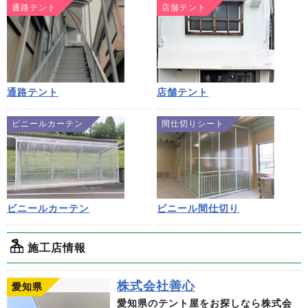
通路テント
店舗テント
通路テント
店舗テント
ビニールカーテン
間仕切りシート
ビニールカーテン
ビニール間仕切り
施工店情報
株式会社善心
愛知県
愛知県のテント屋をお探しなら株式会