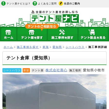
テント屋ナビとは？
よくあるご質問
出店のご案内
ホーム
施工事例を探す
東海
愛知県
シートハウス
施工事例詳細
テント倉庫（愛知県）
株式会社善心
愛知県小牧市
シートハウス
新規
テント屋
施工場所