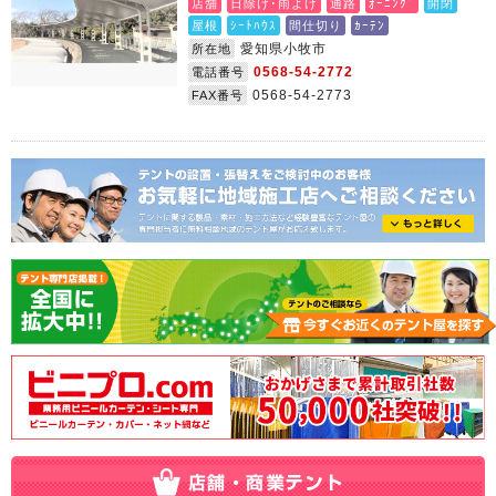
店舗
日除け･雨よけ
通路
ｵｰﾆﾝｸﾞ
開閉
屋根
ｼｰﾄﾊｳｽ
間仕切り
ｶｰﾃﾝ
愛知県小牧市
所在地
0568-54-2772
電話番号
0568-54-2773
FAX番号