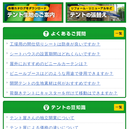
一覧
工場用の間仕切りシートは防炎が良いですか？
シートハウスの設置期間はどれくらいですか？
屋外におすすめのビニールカーテンは？
ビニールブースはどのような用途で使用できますか？
開閉テントの生地素材は何がおすすめですか？
荷捌きテントにキャスターを付けて移動はできますか？
テント生地に防水効果はありますか？
一覧
使用するテント生地の違いは？
テント屋さんの独立開業について
ALCなどにオーニングは設置できますか？
テント屋による価格の違いについて