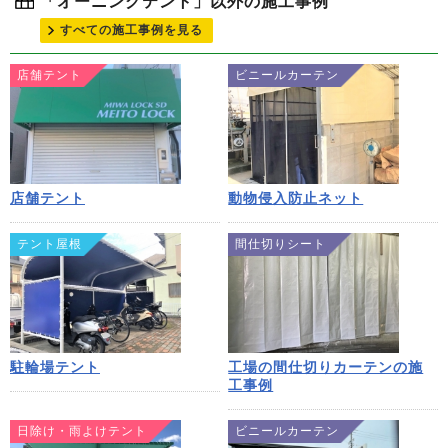
「オーニングテント」以外の施工事例
すべての施工事例を見る
店舗テント
ビニールカーテン
店舗テント
動物侵入防止ネット
テント屋根
間仕切りシート
駐輪場テント
工場の間仕切りカーテンの施
工事例
日除け・雨よけテント
ビニールカーテン