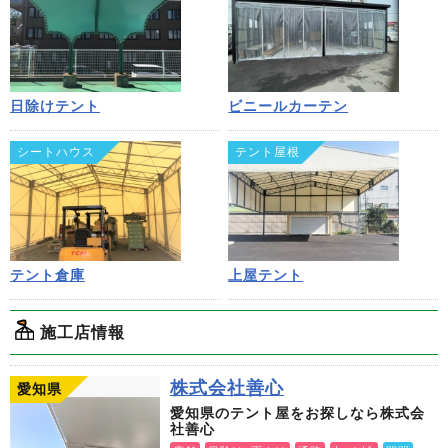
日除けテント
ビニールカーテン
シートハウス
テント屋根
テント倉庫
上屋テント
施工店情報
株式会社善心
愛知県
愛知県のテント屋をお探しなら株式会
社善心