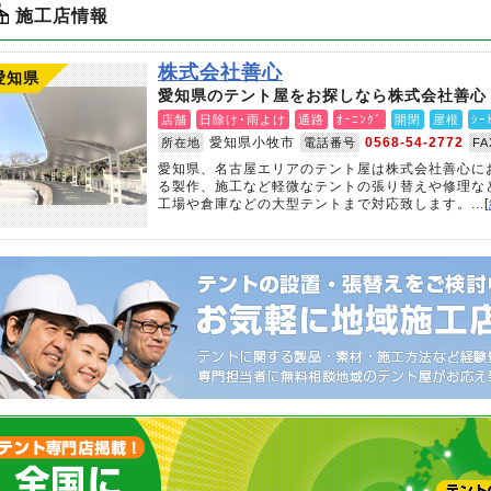
施工店情報
株式会社善心
愛知県
愛知県のテント屋をお探しなら株式会社善心
店舗
日除け･雨よけ
通路
ｵｰﾆﾝｸﾞ
開閉
屋根
ｼｰ
愛知県小牧市
0568-54-2772
所在地
電話番号
F
愛知県、名古屋エリアのテント屋は株式会社善心に
る製作、施工など軽微なテントの張り替えや修理な
工場や倉庫などの大型テントまで対応致します。...[