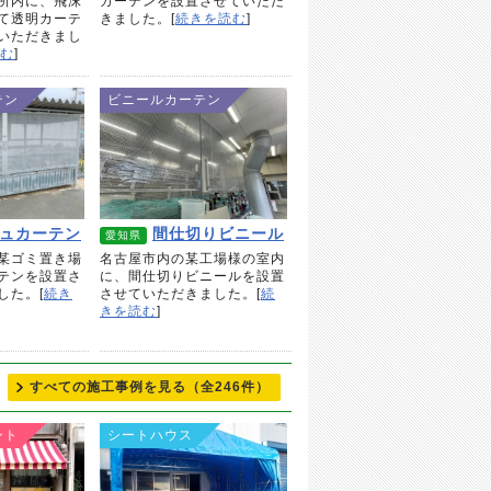
所内に、飛沫
カーテンを設置させていただ
て透明カーテ
きました。[
続きを読む
]
いただきまし
む
]
テン
ビニールカーテン
ュカーテン
間仕切りビニール
愛知県
某ゴミ置き場
名古屋市内の某工場様の室内
テンを設置さ
に、間仕切りビニールを設置
した。[
続き
させていただきました。[
続
きを読む
]
すべての施工事例を見る
（全246件）
ント
シートハウス