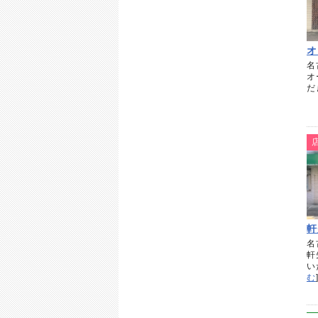
オ
名
オ
だ
軒
名
軒
い
む