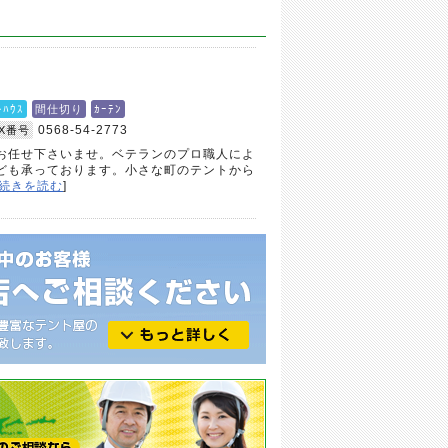
ﾄﾊｳｽ
間仕切り
ｶｰﾃﾝ
0568-54-2773
AX番号
お任せ下さいませ。ベテランのプロ職人によ
ども承っております。小さな町のテントから
続きを読む
]