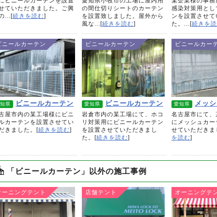
にビニールカーテンを設置
愛知県小牧市の工場に屋内用
某企業様の事務
せていただきました。ご興
の間仕切りシートのカーテン
感染対策用とし
...[
続きを読む
]
を設置致しました。屋外から
ンを設置させて
風な...[
続きを読む
]
た。...[
続きを読
ビニールカーテン
ビニールカーテン
ビニールカー
ビニールカーテン
ビニールカーテン
メッシ
知県
愛知県
愛知県
古屋市内の某工場様にビニ
岩倉市内の某工場にて、ホコ
名古屋市にて、
ルカーテンを設置させてい
リ対策用にビニールカーテン
にメッシュカー
だきました。[
続きを読む
]
を設置させていただきまし
せていただきま
た。[
続きを読む
]
を読む
]
「ビニールカーテン」以外の施工事例
オーニングテント
店舗テント
オーニングテ