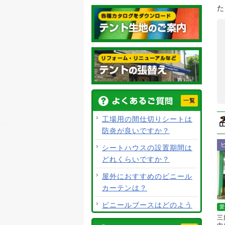
た
一覧
工場用の間仕切りシートは
防炎が良いですか？
シートハウスの設置期間は
どれくらいですか？
屋外におすすめのビニール
カーテンは？
ビニールブースはどのよう
愛
な用途で使用できますか？
三