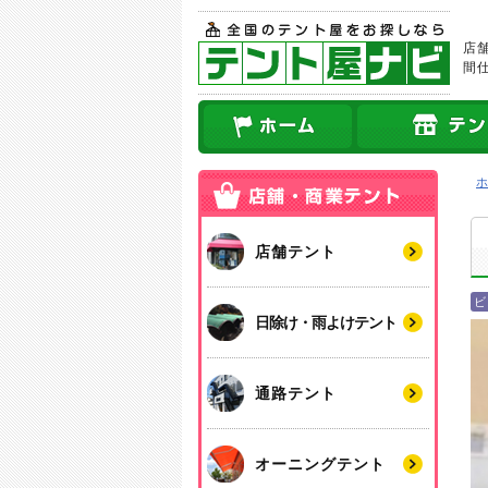
店
間
店舗テント
ビ
日除け・雨よけテント
通路テント
オーニングテント