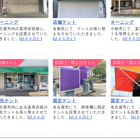
ーニング
店舗テント
オーニング
古屋市内の某理容室様に、
名東区にて、テントの張り替
小牧市にて、某
ーニングを設置させていた
えをさせていただきました。
トを張替えさせ
きました。[
続きを読む
]
[
続きを読む
]
した。[
続きを
店舗テント
日除け・雨よけテント
日除け・雨よ
先テント
固定テント
固定テント
古屋市内にある薬局店様の
名古屋市にて、精算機に固定
名古屋市にて、
先テントを張り替えさせて
テントを設置させていただき
定テントを設置
ただきました。[
続きを読
ました。[
続きを読む
]
きました。[
続
]