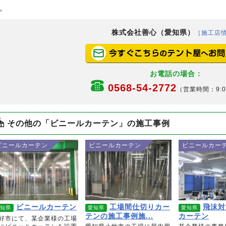
。
株式会社善心（愛知県）
［施工店
お電話の場合：
0568-54-2772
（営業時間：9:0
その他の「ビニールカーテン」の施工事例
ビニールカーテン
ビニールカーテン
ビニールカー
ビニールカーテン
工場間仕切りカー
飛沫対
知県
愛知県
愛知県
テンの施工事例施...
カーテン
好市にて、某企業様の工場