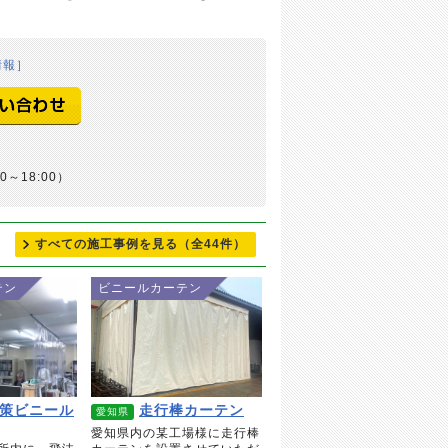
情報］
0～18:00）
すべての施工事例を見る
（全44件）
テン
ビニールカーテン
策ビニール
走行棒カーテン
愛知県
愛知県内の某工場様に走行棒