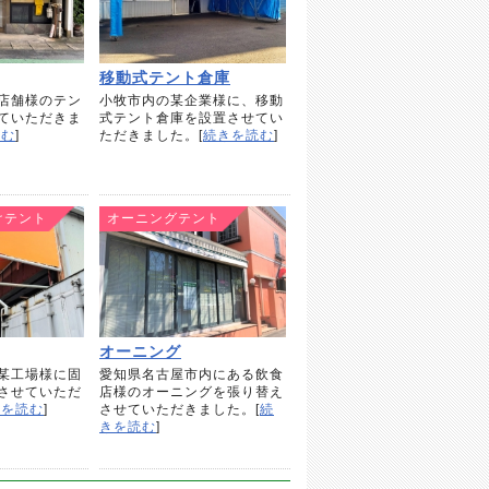
移動式テント倉庫
店舗様のテン
小牧市内の某企業様に、移動
ていただきま
式テント倉庫を設置させてい
読む
]
ただきました。[
続きを読む
]
けテント
オーニングテント
オーニング
某工場様に固
愛知県名古屋市内にある飲食
させていただ
店様のオーニングを張り替え
きを読む
]
させていただきました。[
続
きを読む
]