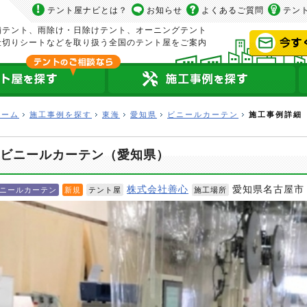
テント屋ナビとは？
お知らせ
よくあるご質問
テン
舗テント、雨除け・日除けテント、オーニングテント
仕切りシートなどを取り扱う全国のテント屋をご案内
ホーム
施工事例を探す
東海
愛知県
ビニールカーテン
施工事例詳細
ビニールカーテン（愛知県）
株式会社善心
愛知県名古屋市
ニールカーテン
新規
テント屋
施工場所