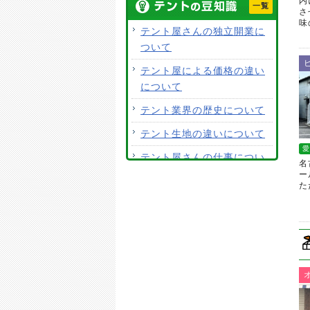
内
一覧
開閉テントの生地素材は何
さ
味の
がおすすめですか？
テント屋さんの独立開業に
ついて
荷捌きテントにキャスター
を付けて移動はできます
テント屋による価格の違い
か？
について
テント生地に防水効果はあ
テント業界の歴史について
りますか？
テント生地の違いについて
使用するテント生地の違い
愛
テント屋さんの仕事につい
は？
名
て
ー
ALCなどにオーニングは設
た
見積り価格だけで施工店を
置できますか？
選ばない。
テント生地はクリーニング
テントの張り替えについて
できますか？