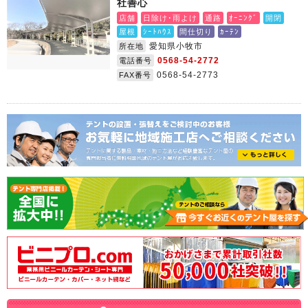
社善心
店舗
日除け･雨よけ
通路
ｵｰﾆﾝｸﾞ
開閉
屋根
ｼｰﾄﾊｳｽ
間仕切り
ｶｰﾃﾝ
愛知県小牧市
所在地
0568-54-2772
電話番号
0568-54-2773
FAX番号