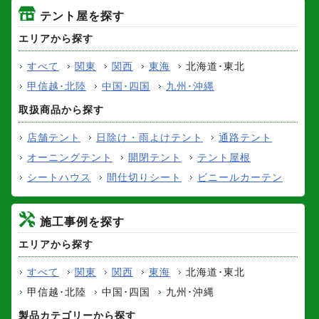
テント屋を探す
エリアから探す
すべて
関東
関西
東海
北海道･東北
甲信越･北陸
中国･四国
九州･沖縄
取扱商品から探す
店舗テント
日除け・雨よけテント
通路テント
オーニングテント
開閉テント
テント屋根
シートハウス
間仕切りシート
ビニールカーテン
施工事例を探す
エリアから探す
すべて
関東
関西
東海
北海道･東北
甲信越･北陸
中国･四国
九州･沖縄
製品カテゴリーから探す