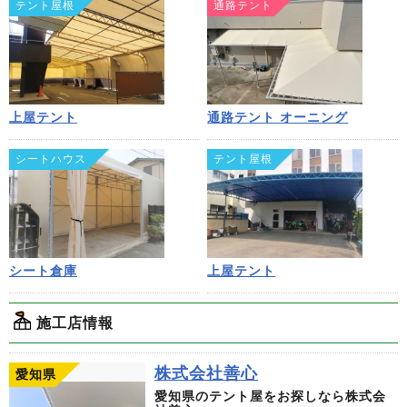
テント屋根
通路テント
上屋テント
通路テント オーニング
シートハウス
テント屋根
シート倉庫
上屋テント
施工店情報
株式会社善心
愛知県
愛知県のテント屋をお探しなら株式会