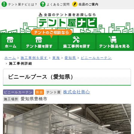
テント屋ナビとは？
よくあるご質問
出店のご案内
ホーム
施工事例を探す
東海
愛知県
ビニールカーテン
施工事例詳細
ビニールブース（愛知県）
株式会社善心
ビニールカーテン
新規
テント屋
愛知県豊橋市
施工場所