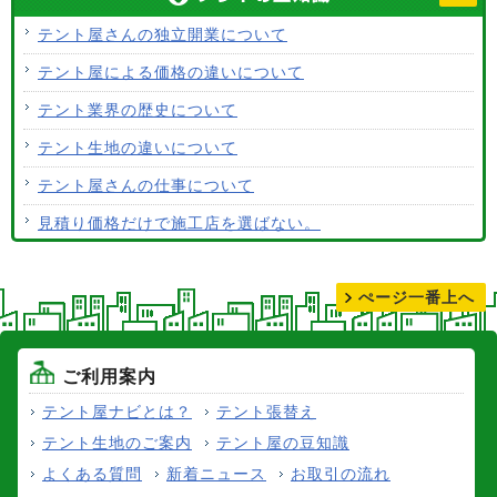
使用するテント生地の違いは？
テント屋さんの独立開業について
ALCなどにオーニングは設置できますか？
テント屋による価格の違いについて
テント生地はクリーニングできますか？
テント業界の歴史について
テント生地の違いについて
テント屋さんの仕事について
見積り価格だけで施工店を選ばない。
テントの張り替えについて
ぺージ一番上へ
ご利用案内
テント屋ナビとは？
テント張替え
テント生地のご案内
テント屋の豆知識
よくある質問
新着ニュース
お取引の流れ