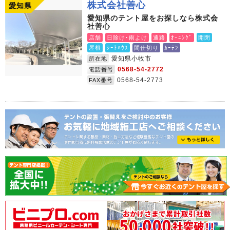
株式会社善心
愛知県
愛知県のテント屋をお探しなら株式会
社善心
店舗
日除け･雨よけ
通路
ｵｰﾆﾝｸﾞ
開閉
屋根
ｼｰﾄﾊｳｽ
間仕切り
ｶｰﾃﾝ
愛知県小牧市
所在地
0568-54-2772
電話番号
0568-54-2773
FAX番号