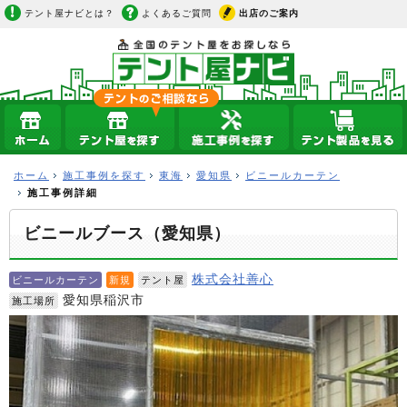
テント屋ナビとは？
よくあるご質問
出店のご案内
ホーム
施工事例を探す
東海
愛知県
ビニールカーテン
施工事例詳細
ビニールブース（愛知県）
株式会社善心
ビニールカーテン
新規
テント屋
愛知県稲沢市
施工場所