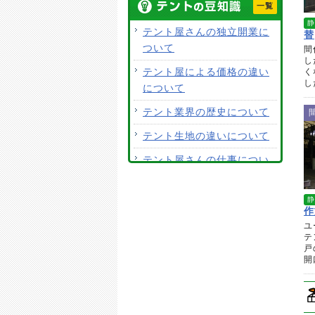
一覧
開閉テントの生地素材は何
静
がおすすめですか？
テント屋さんの独立開業に
替
ついて
間
荷捌きテントにキャスター
し
を付けて移動はできます
テント屋による価格の違い
く
し
か？
について
テント生地に防水効果はあ
テント業界の歴史について
りますか？
テント生地の違いについて
使用するテント生地の違い
テント屋さんの仕事につい
は？
て
ALCなどにオーニングは設
見積り価格だけで施工店を
静
置できますか？
作
選ばない。
ユ
テント生地はクリーニング
テ
テントの張り替えについて
できますか？
戸
開口