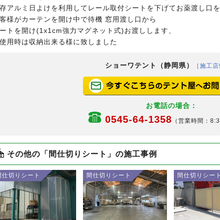
存アルミ日よけを利用してレール取付シートを下げてお薬渡し口
客様がカーテンを開け中で待機 窓用渡し口から
ートを開け(1x1cm強力マグネット式)お渡しします、
使用時は収納出来る様に致しました
ショーワテント（静岡県）
［施工店
お電話の場合：
0545-64-1358
（営業時間：8:3
その他の「間仕切りシート」の施工事例
間仕切りシート
間仕切りシート
間仕切りシー