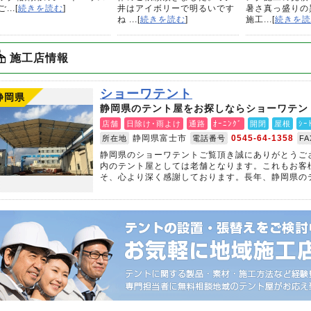
...[
続きを読む
]
井はアイボリーで明るいです
暑さ真っ盛りの
ね ...[
続きを読む
]
施工...[
続きを読
施工店情報
ショーワテント
静岡県
静岡県のテント屋をお探しならショーワテン
店舗
日除け･雨よけ
通路
ｵｰﾆﾝｸﾞ
開閉
屋根
ｼｰ
静岡県富士市
0545-64-1358
所在地
電話番号
F
静岡県のショーワテントご覧頂き誠にありがとうご
内のテント屋としては老舗となります。これもお客
そ、心より深く感謝しております。長年、静岡県のテ.