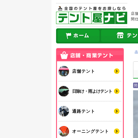
店
間
店舗テント
間
日除け・雨よけテント
通路テント
オーニングテント