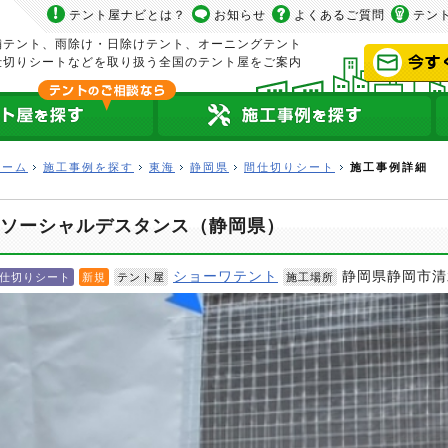
テント屋ナビとは？
お知らせ
よくあるご質問
テン
舗テント、雨除け・日除けテント、オーニングテント
仕切りシートなどを取り扱う全国のテント屋をご案内
ホーム
施工事例を探す
東海
静岡県
間仕切りシート
施工事例詳細
ソーシャルデスタンス（静岡県）
ショーワテント
静岡県静岡市清
仕切りシート
新規
テント屋
施工場所