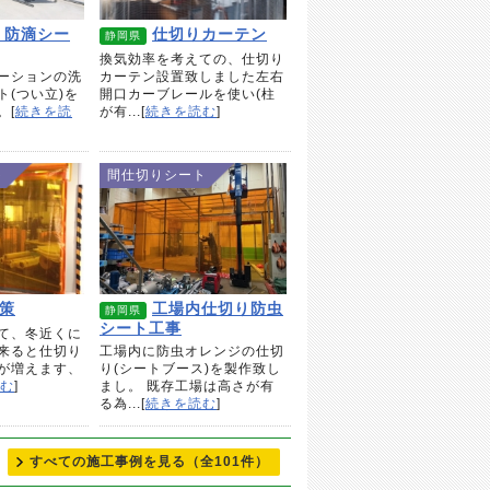
 防滴シー
仕切りカーテン
静岡県
換気効率を考えての、仕切り
ーションの洗
カーテン設置致しました左右
ト(つい立)を
開口カーブレールを使い(柱
。[
続きを読
が有...[
続きを読む
]
ト
間仕切りシート
策
工場内仕切り防虫
静岡県
シート工事
て、冬近くに
来ると仕切り
工場内に防虫オレンジの仕切
が増えます、
り(シートブース)を製作致し
む
]
まし。 既存工場は高さが有
る為...[
続きを読む
]
すべての施工事例を見る
（全101件）