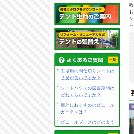
既
お
シ
不
一覧
工場用の間仕切りシートは
防炎が良いですか？
シートハウスの設置期間は
どれくらいですか？
屋外におすすめのビニール
カーテンは？
ビニールブースはどのよう
な用途で使用できますか？