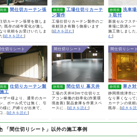
間仕切カーテン張
工場仕切りカーテ
洗車場
岡県
静岡県
静岡県
ン製作
ト取付
仕切カーテン張替を致しま
工場仕切りカーテン製作のご
新規セルフステ
た 既存の経年変化が激し
依頼頂き有難う御座います
車場に防滴シー
なり依頼をお受けいたしま
[
続きを読む
]
施工致しました
た[
続きを読む
]
む
]
間仕切りシート
間仕切りシート
間仕切りシー
仕切りカーテン製
間仕切り 幕天井
寒さ対
岡県
静岡県
静岡県
施工
工場の天井H3mで仕切りエ
静岡県焼津市に
ーザー様より、通常のカー
アコン稼働の効率化(作業環
なり寒くなって
ン、ポール式では無く、引
境改善) 製品倉庫を作業スペ
カーテンの依頼
の様に 戸締りが出来て、
ースに...[
続きを読む
]
既存...[
続きを読
...[
続きを読む
]
「間仕切りシート」以外の施工事例