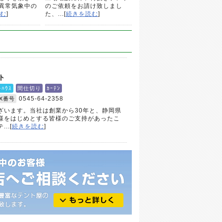
異常気象中の
のご依頼をお請け致しまし
む
]
た、...[
続きを読む
]
ト
ﾄﾊｳｽ
間仕切り
ｶｰﾃﾝ
0545-64-2358
AX番号
ざいます。当社は創業から30年と、静岡県
様をはじめとする皆様のご支持があったこ
..[
続きを読む
]