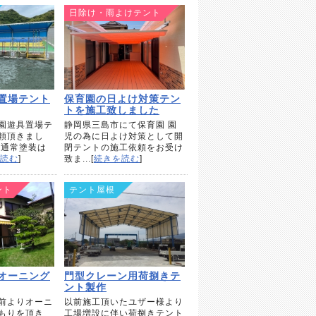
日除け・雨よけテント
置場テント
保育園の日よけ対策テン
トを施工致しました
園遊具置場テ
静岡県三島市にて保育園 園
頼頂きまし
児の為に日よけ対策として開
の通常塗装は
閉テントの施工依頼をお受け
読む
]
致ま...[
続きを読む
]
ント
テント屋根
オーニング
門型クレーン用荷捌きテ
ント製作
前よりオーニ
以前施工頂いたユザー様より
もりを頂き
工場増設に伴い荷捌きテント