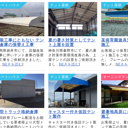
シートハウス
テント屋根
テント屋根
装工事にともない テン
夏の暑さ対策としてテン
某保育園遊具
倉庫の張替え工事
ト上屋を設置
施工
岡県袋井市にて、店舗改装
神奈川県秦野市にて、夏の暑
お客様より保育
事に伴いテント倉庫の張替
さ対策作業環境改善の為、上
ント施工をご依
工事をご依頼頂きました。
屋テントの設置をご依頼頂き
た。 フレーム
..[
続きを読む
]
まし...[
続きを読む
]
無しメ...[
続きを
シートハウス
テント屋根
オーニングテ
型トラック格納倉庫
キャスター付き仮設テン
避暑地高原に
ト製作
施工
回鉄骨フレーム配送をお願
している業者様より大型ト
キャスター付き仮設テント製
お客様より、夏
ック格納用のシートハウス
作のご依頼頂きました。 天
ング施工の見積