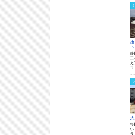
改
ト
静
工
え
フ.
大
毎
い
ラ