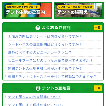
一覧
工場用の間仕切りシートは防炎が良いですか？
シートハウスの設置期間はどれくらいですか？
屋外におすすめのビニールカーテンは？
ビニールブースはどのような用途で使用できますか？
開閉テントの生地素材は何がおすすめですか？
荷捌きテントにキャスターを付けて移動はできますか？
テント生地に防水効果はありますか？
一覧
使用するテント生地の違いは？
テント屋さんの独立開業について
ALCなどにオーニングは設置できますか？
テント屋による価格の違いについて