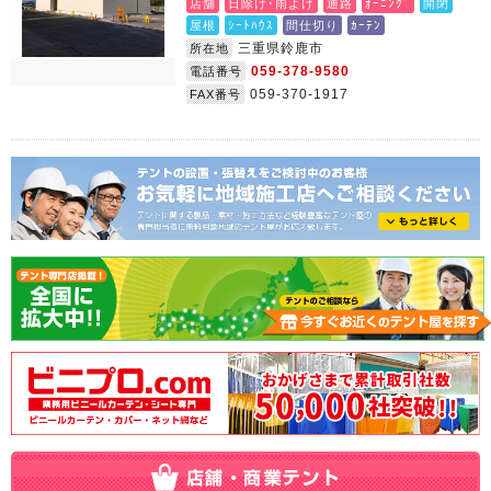
店舗
日除け･雨よけ
通路
ｵｰﾆﾝｸﾞ
開閉
屋根
ｼｰﾄﾊｳｽ
間仕切り
ｶｰﾃﾝ
三重県鈴鹿市
所在地
059-378-9580
電話番号
059-370-1917
FAX番号