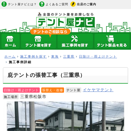
テント屋ナビとは？
よくあるご質問
出店のご案内
ホーム
施工事例を探す
東海
三重県
日除け・雨よけテント
施工事例詳細
庇テントの張替工事（三重県）
イケヤマテント
日除け・雨よけテント
張替え・改修
テント屋
三重県松阪市
施工場所