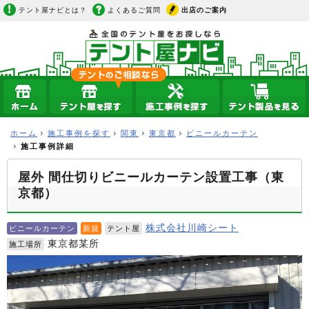
テント屋ナビとは？
よくあるご質問
出店のご案内
ホーム
施工事例を探す
関東
東京都
ビニールカーテン
施工事例詳細
屋外 間仕切りビニールカーテン設置工事（東
京都）
株式会社川崎シート
ビニールカーテン
新規
テント屋
東京都某所
施工場所