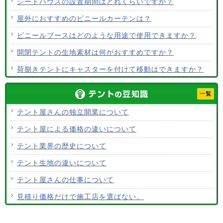
シートハウスの設置期間はどれくらいですか？
屋外におすすめのビニールカーテンは？
ビニールブースはどのような用途で使用できますか？
開閉テントの生地素材は何がおすすめですか？
荷捌きテントにキャスターを付けて移動はできますか？
テント生地に防水効果はありますか？
一覧
使用するテント生地の違いは？
テント屋さんの独立開業について
ALCなどにオーニングは設置できますか？
テント屋による価格の違いについて
テント生地はクリーニングできますか？
テント業界の歴史について
テント生地の違いについて
テント屋さんの仕事について
見積り価格だけで施工店を選ばない。
テントの張り替えについて