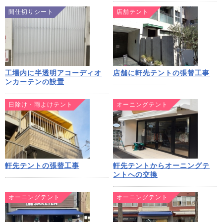
間仕切りシート
店舗テント
工場内に半透明アコーディオ
店舗に軒先テントの張替工事
ンカーテンの設置
日除け・雨よけテント
オーニングテント
軒先テントの張替工事
軒先テントからオーニングテ
ントへの交換
オーニングテント
オーニングテント