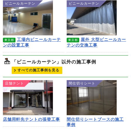
ビニールカーテン
ビニールカーテン
工場内ビニールカーテ
屋外 大型ビニールカー
東京都
東京都
ンの設置工事
テンの交換工事
「ビニールカーテン」以外の施工事例
すべての施工事例を見る
店舗テント
間仕切りシート
店舗用軒先テントの張替工事
間仕切りシートブースの施工
事例