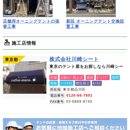
店舗用オーニングテントの張
新設 オーニングテント交換設
替工事
置工事
施工店情報
株式会社川崎シート
東京都
東京のテント屋をお探しなら川崎シー
ト
店舗
日除け･雨よけ
通路
ｵｰﾆﾝｸﾞ
開閉
屋根
ｼｰﾄﾊｳｽ
間仕切り
ｶｰﾃﾝ
東京都品川区
所在地
0120-66-7801
電話番号
03-6869-8740
FAX番号