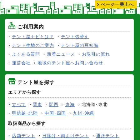
ぺージ一番上へ
ご利用案内
テント屋ナビとは？
テント張替え
テント生地のご案内
テント屋の豆知識
よくある質問
新着ニュース
お取引の流れ
運営会社
地域のテント屋へお問い合わせ
テント屋を探す
エリアから探す
すべて
関東
関西
東海
北海道･東北
甲信越･北陸
中国･四国
九州･沖縄
取扱商品から探す
店舗テント
日除け・雨よけテント
通路テント