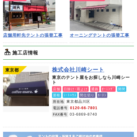
店舗用軒先テントの張替工事
オーニングテントの張替工事
施工店情報
株式会社川崎シート
東京都
東京のテント屋をお探しなら川崎シー
ト
店舗
日除け･雨よけ
通路
ｵｰﾆﾝｸﾞ
開閉
屋根
ｼｰﾄﾊｳｽ
間仕切り
ｶｰﾃﾝ
東京都品川区
所在地
0120-66-7801
電話番号
03-6869-8740
FAX番号