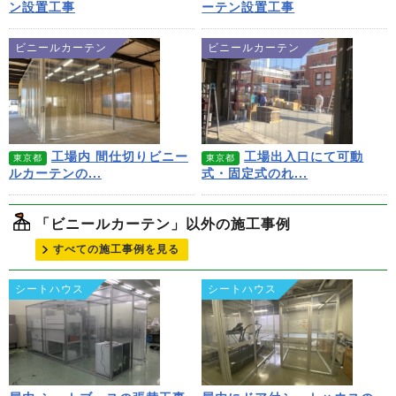
ン設置工事
ーテン設置工事
ビニールカーテン
ビニールカーテン
工場内 間仕切りビニー
工場出入口にて可動
東京都
東京都
ルカーテンの...
式・固定式のれ...
「ビニールカーテン」以外の施工事例
すべての施工事例を見る
シートハウス
シートハウス