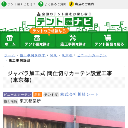
テント屋ナビとは？
よくあるご質問
出店のご案内
ホーム
施工事例を探す
関東
東京都
ビニールカーテン
施工事例詳細
ジャバラ加工式 間仕切りカーテン設置工事
（東京都）
株式会社川崎シート
ビニールカーテン
新規
テント屋
東京都某所
施工場所