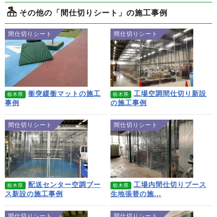
その他の「間仕切りシート」の施工事例
間仕切りシート
間仕切りシート
衝突緩衝マットの施工
工場空調間仕切り新設
栃木県
栃木県
事例
の施工事例
間仕切りシート
間仕切りシート
配送センター空調ブー
工場内間仕切りブース
栃木県
栃木県
ス新設の施工事例
生地張替の施...
間仕切りシート
間仕切りシート