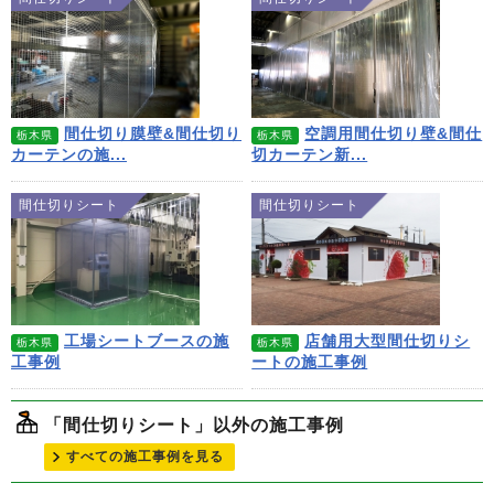
間仕切り膜壁&間仕切り
空調用間仕切り壁&間仕
栃木県
栃木県
カーテンの施...
切カーテン新...
間仕切りシート
間仕切りシート
工場シートブースの施
店舗用大型間仕切りシ
栃木県
栃木県
工事例
ートの施工事例
「間仕切りシート」以外の施工事例
すべての施工事例を見る