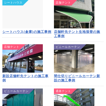
シートハウス
店舗テント
シートハウス(倉庫)の施工事例
店舗軒先テント生地張替の施
工事例
店舗テント
ビニールカーテン
新設店舗軒先テントの施工事
間仕切りビニールカーテン新
例
設の施工事例
ビニールカーテン
通路テント