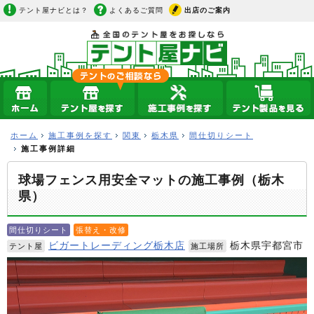
テント屋ナビとは？
よくあるご質問
出店のご案内
ホーム
施工事例を探す
関東
栃木県
間仕切りシート
施工事例詳細
球場フェンス用安全マットの施工事例（栃木
県）
間仕切りシート
張替え・改修
ビガートレーディング栃木店
栃木県宇都宮市
テント屋
施工場所