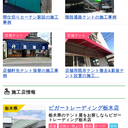
間仕切りカーテン新設の施工
階段通路テントの施工事例
事例
店舗テント
店舗テント
店舗軒先テント張替の施工事
店舗用既存テント撤去&新規テ
例
ント設置の施工...
施工店情報
ビガートレーディング栃木店
栃木県
栃木県のテント屋をお探しならビガー
トレーディング栃木店
店舗
日除け･雨よけ
通路
ｵｰﾆﾝｸﾞ
開閉