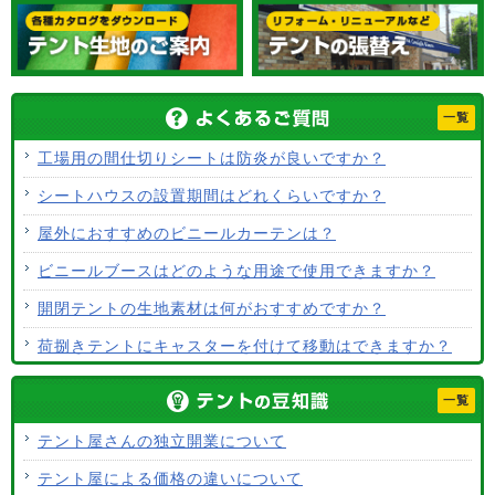
一覧
工場用の間仕切りシートは防炎が良いですか？
シートハウスの設置期間はどれくらいですか？
屋外におすすめのビニールカーテンは？
ビニールブースはどのような用途で使用できますか？
開閉テントの生地素材は何がおすすめですか？
荷捌きテントにキャスターを付けて移動はできますか？
テント生地に防水効果はありますか？
一覧
使用するテント生地の違いは？
テント屋さんの独立開業について
ALCなどにオーニングは設置できますか？
テント屋による価格の違いについて