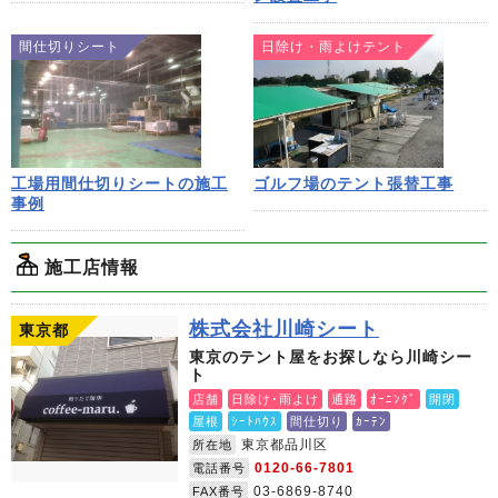
間仕切りシート
日除け・雨よけテント
工場用間仕切りシートの施工
ゴルフ場のテント張替工事
事例
施工店情報
株式会社川崎シート
東京都
東京のテント屋をお探しなら川崎シー
ト
店舗
日除け･雨よけ
通路
ｵｰﾆﾝｸﾞ
開閉
屋根
ｼｰﾄﾊｳｽ
間仕切り
ｶｰﾃﾝ
東京都品川区
所在地
0120-66-7801
電話番号
03-6869-8740
FAX番号