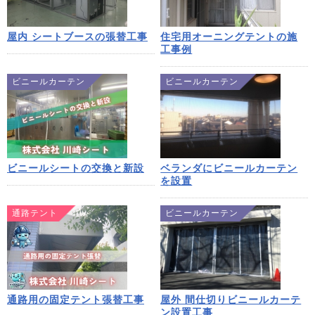
屋内 シートブースの張替工事
住宅用オーニングテントの施
工事例
ビニールカーテン
ビニールカーテン
ビニールシートの交換と新設
ベランダにビニールカーテン
を設置
通路テント
ビニールカーテン
通路用の固定テント張替工事
屋外 間仕切りビニールカーテ
ン設置工事