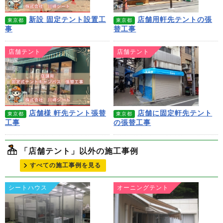
新設 固定テント設置工
店舗用軒先テントの張
東京都
東京都
事
替工事
店舗テント
店舗テント
店舗様 軒先テント張替
店舗に固定軒先テント
東京都
東京都
工事
の張替工事
「店舗テント」以外の施工事例
すべての施工事例を見る
シートハウス
オーニングテント