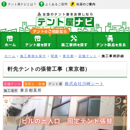
テント屋ナビとは？
よくあるご質問
出店のご案内
ホーム
施工事例を探す
関東
東京都
店舗テント
施工事例詳細
軒先テントの張替工事（東京都）
株式会社川崎シート
店舗テント
張替え・改修
テント屋
東京都某所
施工場所